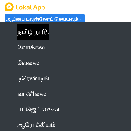
ஆப்பை டவுன்லோட் செய்யவும்
தமிழ் நாடு
லோக்கல்
வேலை
டிரெண்டிங்
வானிலை
பட்ஜெட் 2023-24
ஆரோக்கியம்