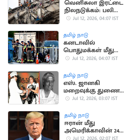
வெனிசுலா இரட்டை
நிலநடுக்கம்: பலி
எண்ணிக்கை 4,333
Jul 12, 2026, 04:07 IST
ஆக உயர்வு
தமிழ் நாடு
கனடாவில்
பொதுமக்கள் மீது
துப்பாக்கிச்சூடு: 2 பேர்
Jul 12, 2026, 04:07 IST
பலி
தமிழ் நாடு
எஸ். ஜானகி
மறைவுக்கு துணை
ஜனாதிபதி,
Jul 12, 2026, 03:07 IST
தலைவர்கள் இரங்கல்
தமிழ் நாடு
ஈரான் மீது
அமெரிக்காவின் 24
மணி நேர கெடு;
Jul 12, 2026, 02:07 IST