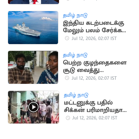
டிரம்பை கொல்ல
சதித்திட்டம்?
தமிழ் நாடு
இந்திய கடற்படைக்கு
மேலும் பலம் சேர்க்க
இணைந்தது INS
Jul 12, 2026, 02:07 IST
Mahendragiri!
தமிழ் நாடு
பெற்ற குழந்தைகளை
சூடு வைத்து
சித்ரவதை செய்த
Jul 12, 2026, 02:07 IST
தம்பதி
தமிழ் நாடு
மட்டனுக்கு பதில்
சிக்கன் பரிமாறியதால்
கலவரமான கல்யாண
Jul 12, 2026, 02:07 IST
வீடு