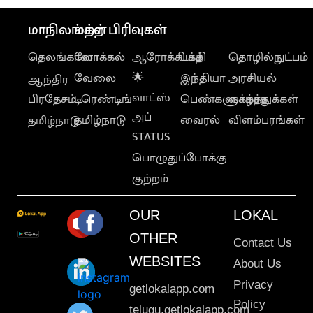
மாநிலங்கள்
மற்ற பிரிவுகள்
தெலங்கானா
லோக்கல்
ஆரோக்கியம்
பக்தி
தொழில்நுட்பம்
வேலை
🌟
இந்தியா
அரசியல்
ஆந்திர
வாட்ஸ்
பிரதேசம்
டிரெண்டிங்
பெண்களுக்காக
வாழ்த்துக்கள்
அப்
தமிழ்நாடு
வைரல்
விளம்பரங்கள்
தமிழ்நாடு
STATUS
பொழுதுப்போக்கு
குற்றம்
OUR
LOKAL
OTHER
Contact Us
WEBSITES
About Us
Privacy
getlokalapp.com
Policy
telugu.getlokalapp.com