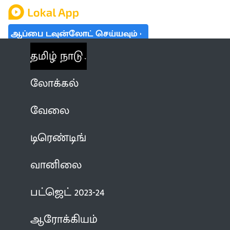
ஆப்பை டவுன்லோட் செய்யவும்
தமிழ் நாடு
லோக்கல்
வேலை
டிரெண்டிங்
வானிலை
பட்ஜெட் 2023-24
ஆரோக்கியம்