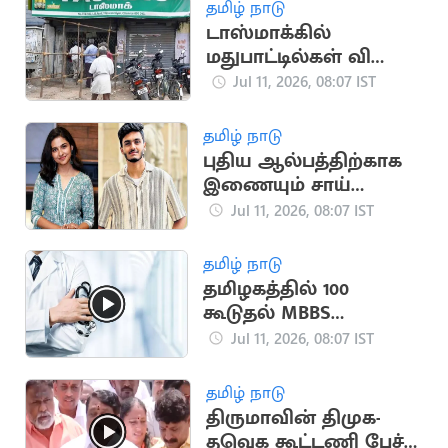
அமைச்சர் ஆனந்த்
தமிழ் நாடு
பதிலடி
டாஸ்மாக்கில்
மதுபாட்டில்கள் விலை
ரூ.10 உயர்கிறதா?
Jul 11, 2026, 08:07 IST
நீதிமன்றத்தில்
அறிக்கை தாக்கல்
தமிழ் நாடு
புதிய ஆல்பத்திற்காக
இணையும் சாய்
அபயங்கர்-மமிதா
Jul 11, 2026, 08:07 IST
பைஜு?
தமிழ் நாடு
தமிழகத்தில் 100
கூடுதல் MBBS
இடங்கள் அதிகரிப்பு
Jul 11, 2026, 08:07 IST
தமிழ் நாடு
திருமாவின் திமுக-
தவெக கூட்டணி பேச்சு: