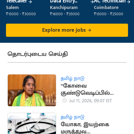
Telecaller
Data Entry
AC Technician
Operator
Salem
Kanchipuram
Coimbatore
₹15000 - ₹30000
₹16000 - ₹35000
₹15000 - ₹25000
Explore more jobs
தொடர்புடைய செய்தி
தமிழ் நாடு
“கோவை
குண்டுவெடிப்பில்
கொல்லப்பட்டோர்
Jul 11, 2026, 09:07 IST
குடும்பங்களுக்கு அரசு
வேலை வழங்க
தமிழ் நாடு
வேண்டும்”
யோகா, இயற்கை
மருத்துவ