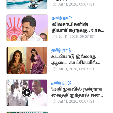
பட்டப்படிப்பிற்கு
Jul 11, 2026, 09:07 IST
ஆன்லைனில்
விண்ணப்பங்கள்
தமிழ் நாடு
வரவேற்பு
விவசாயிகளின்
தியாகிகளுக்கு அரசு
வேலை: ஈஸ்வரன்
Jul 11, 2026, 09:07 IST
கோரிக்கை
தமிழ் நாடு
உடன்பாடு இல்லாத
ஆடை, காட்சிகளில்
நடிக்க மாட்டேன்:
Jul 11, 2026, 08:07 IST
கயாடு லோஹர்
தமிழ் நாடு
"அதிமுகவில் நன்றாக
வைத்திருந்தால் ஏன்
தவெக வர
Jul 11, 2026, 08:07 IST
போகிறார்கள்?"..