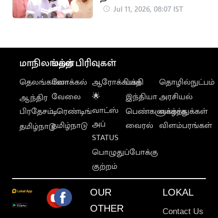
நயினார்
Jul 11, 2026, 08:07 IST
நாகேந்திரனின்
ரியாக்சன்
மாநிலங்கள்
மற்ற பிரிவுகள்
தெலங்கானா
லோக்கல்
ஆரோக்கியம்
பக்தி
தொழில்நுட்பம்
வேலை
🌟
இந்தியா
அரசியல்
ஆந்திர
வாட்ஸ்
பிரதேசம்
டிரெண்டிங்
பெண்களுக்காக
வாழ்த்துக்கள்
அப்
தமிழ்நாடு
வைரல்
விளம்பரங்கள்
தமிழ்நாடு
STATUS
பொழுதுப்போக்கு
குற்றம்
OUR
LOKAL
OTHER
Contact Us