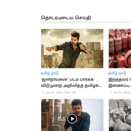
தொடர்புடைய செய்தி
தமிழ் நாடு
தமிழ் நாடு
‘ஜனநாயகன்’ படம் பார்க்க
இறந்தவர் 
விடுமுறை அறிவித்த தமிழக
இணைப்பு 
நிறுவனம்
சிலிண்டர்
Jul 22, 2026, 10:07 IST
Jul 22, 2026,
நிறுத்தம்