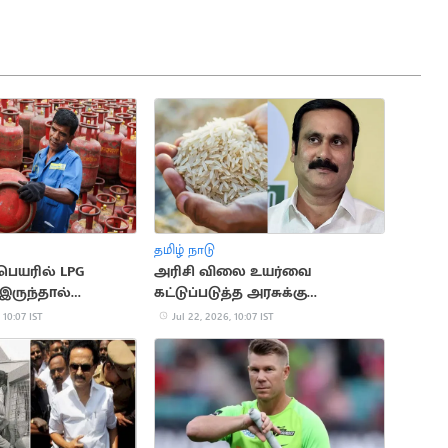
தமிழ் நாடு
பெயரில் LPG
அரிசி விலை உயர்வை
இருந்தால்
கட்டுப்படுத்த அரசுக்கு
 விநியோகம்
அன்புமணி ராமதாஸ் கோரிக்கை
 10:07 IST
Jul 22, 2026, 10:07 IST