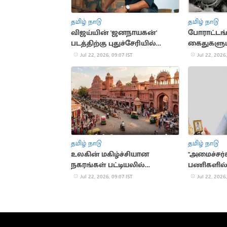
தமிழ் நாடு
தமிழ் நாடு
விஜய்யின் 'ஜனநாயகன்'
போராட்டங
படத்திற்கு புதுச்சேரியில்
கைதுகளும்.
சிறப்பு காட்சிக்கு அனுமதி
ஸ்டாலினி
Jul 22, 2026, 09:07 IST
Jul 22, 2026,
வரலாறு
தமிழ் நாடு
தமிழ் நாடு
உலகின் மகிழ்ச்சியான
"அமைச்சர
நகரங்கள் பட்டியலில்
பணிகளில் 
ஜெய்ப்பூர் 6-வது இடம்
காட்டுவது
Jul 22, 2026, 09:07 IST
Jul 22, 2026,
டிடிவி தின