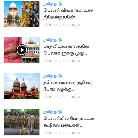
தமிழ் நாடு
டெல்லி விவகாரம்.. உச்ச
நீதிமன்றத்தின்
கருத்தால் சர்ச்சை
Jul 22, 2026, 06:07 IST
தமிழ் நாடு
மாதவிடாய் காலத்தில்
பெண்களுக்கு முழு
ஊதியத்துடன் விடுப்பு..
Jul 22, 2026, 06:07 IST
நீதிமன்றம் வலியுறுத்தல்
தமிழ் நாடு
தவெக எம்எல்ஏ குதிரை
பேரம் வழக்கு..
காவல்துறைக்கு
Jul 22, 2026, 06:07 IST
உயர்நீதிமன்றம் உத்தரவு
தமிழ் நாடு
டெல்லியில் போராட்டம்:
கூடுதல் படைகள்
வரவழைப்பு
Jul 22, 2026, 05:07 IST