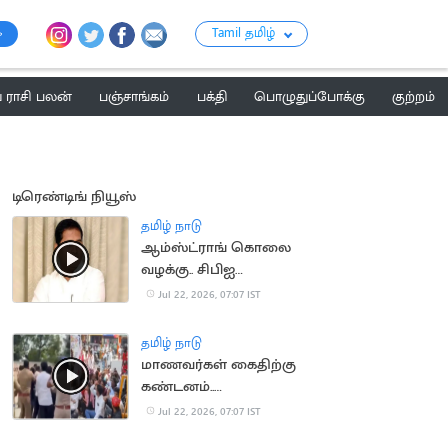
Tamil தமிழ்
ராசி பலன்
பஞ்சாங்கம்
பக்தி
பொழுதுப்போக்கு
குற்றம்
டிரெண்டிங் நியூஸ்
தமிழ் நாடு
ஆம்ஸ்ட்ராங் கொலை
வழக்கு.. சிபிஐ
விசாரணைக்கு
Jul 22, 2026, 07:07 IST
உச்சநீதிமன்றம்
அனுமதி
தமிழ் நாடு
மாணவர்கள் கைதிற்கு
கண்டனம்..
திருவொற்றியூர் காவல்
Jul 22, 2026, 07:07 IST
நிலையம் முற்றுகை