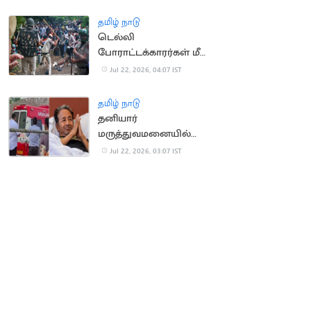
தமிழ் நாடு
டெல்லி
போராட்டக்காரர்கள் மீது
தாக்குதல் வழக்கு இன்று
Jul 22, 2026, 04:07 IST
விசாரணை
தமிழ் நாடு
தனியார்
மருத்துவமனையில்
சோனம் வாங்சுக்
Jul 22, 2026, 03:07 IST
அனுமதி