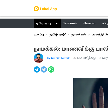
தமிழ் நாடு
லோக்கல்
வேலை
டிர
முகப்பு
தமிழ் நாடு
நாமக்கல்
பரமத்தி வ
நாமக்கல்: மாணவிக்கு பால
By Mohan Kumar
1062
பார்த்தது
May 