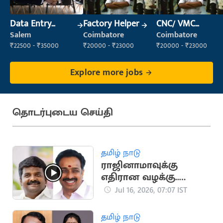
Data Entry
Factory Helper
CNC/ VMC
Operator
Operator
Salem
Coimbatore
Coimbatore
₹22500 - ₹35000
₹20000 - ₹23000
₹20000 - ₹23000
Explore more jobs
தொடர்புடைய செய்தி
தமிழ் நாடு
ராஜினாமாவுக்கு
எதிரான வழக்கு..
விஜயபாஸ்கர்கள்
Jul 16, 2026, 07:07 IST
பதிலளிக்க ஆணை
தமிழ் நாடு