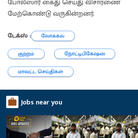
போலீஸார் கைது செய்து விசாரணை
மேற்கொண்டு வருகின்றனர்.
டேக்ஸ் :
லோக்கல்
குற்றம்
நோட்டிபிகேஷன்
மாவட்ட செய்திகள்
Jobs near you