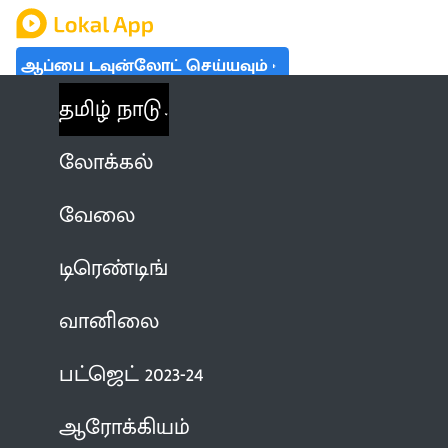
ஆப்பை டவுன்லோட் செய்யவும்
தமிழ் நாடு
லோக்கல்
வேலை
டிரெண்டிங்
வானிலை
பட்ஜெட் 2023-24
ஆரோக்கியம்