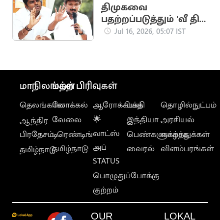
திமுகவை
பதற்றப்படுத்தும் 'வீ தி
லீடர்ஸ்" நிறுவனர்
Jul 16, 2026, 05:07 IST
அண்ணாமலை
மாநிலங்கள்
மற்ற பிரிவுகள்
தெலங்கானா
லோக்கல்
ஆரோக்கியம்
பக்தி
தொழில்நுட்பம்
வேலை
🌟
இந்தியா
அரசியல்
ஆந்திர
வாட்ஸ்
பிரதேசம்
டிரெண்டிங்
பெண்களுக்காக
வாழ்த்துக்கள்
அப்
தமிழ்நாடு
வைரல்
விளம்பரங்கள்
தமிழ்நாடு
STATUS
பொழுதுப்போக்கு
குற்றம்
OUR
LOKAL