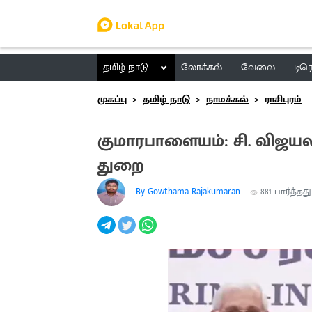
தமிழ் நாடு
லோக்கல்
வேலை
டிர
முகப்பு
தமிழ் நாடு
நாமக்கல்
ராசிபுரம்
குமாரபாளையம்: சி. விஜயலட
துறை
By Gowthama Rajakumaran
881
பார்த்தது