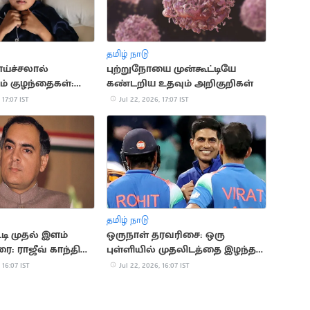
தமிழ் நாடு
ாய்ச்சலால்
புற்றுநோயை முன்கூட்டியே
ம் குழந்தைகள்:
கண்டறிய உதவும் அறிகுறிகள்
காரணங்கள் இதோ
 17:07 IST
Jul 22, 2026, 17:07 IST
தமிழ் நாடு
டி முதல் இளம்
ஒருநாள் தரவரிசை: ஒரு
ை: ராஜீவ் காந்தி
புள்ளியில் முதலிடத்தை இழந்த
கில்
 16:07 IST
Jul 22, 2026, 16:07 IST