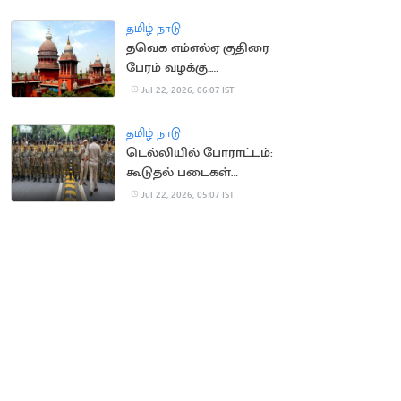
நீதிமன்றம் வலியுறுத்தல்
தமிழ் நாடு
தவெக எம்எல்ஏ குதிரை
பேரம் வழக்கு..
காவல்துறைக்கு
Jul 22, 2026, 06:07 IST
உயர்நீதிமன்றம் உத்தரவு
தமிழ் நாடு
டெல்லியில் போராட்டம்:
கூடுதல் படைகள்
வரவழைப்பு
Jul 22, 2026, 05:07 IST