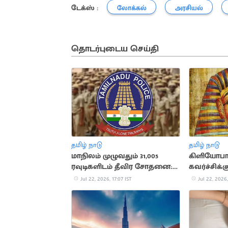
டேக்ஸ் :
லோக்கல்
அரசியல்
தொடர்புடைய செய்தி
தமிழ் நாடு
தமிழ் நாடு
மாநிலம் முழுவதும் 31,005
கிளியோபா
ரவுடிகளிடம் தீவிர சோதனை:
கவர்ச்சிக்
காவல்துறை அறிக்கை
சுவாரசிய
Jul 22, 2026, 17:07 IST
Jul 22, 2026,
தகவல்கள்