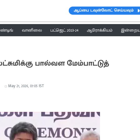
ஆப்பை டவுன்லோட் செய்யவும்
ெண்டிங்
வானிலை
பட்ஜெட் 2023-24
ஆரோக்கியம்
இன்றைய 
்சுமிக்கு பால்வள மேம்பாட்டுத்
May 21, 2026, 07:05 IST