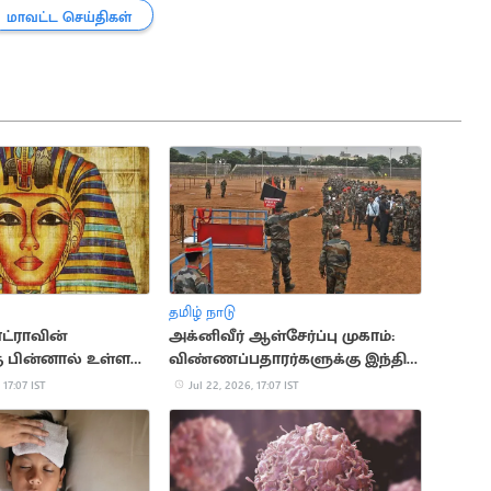
மாவட்ட செய்திகள்
தமிழ் நாடு
ட்ராவின்
அக்னிவீர் ஆள்சேர்ப்பு முகாம்:
கு பின்னால் உள்ள
விண்ணப்பதாரர்களுக்கு இந்திய
மான வரலாற்று
ராணுவம் முக்கிய அறிவுறுத்தல்
 17:07 IST
Jul 22, 2026, 17:07 IST