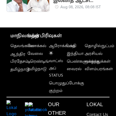
இல்லாத ஆட்சி
நடக்கிறது: பாமக
Aug 08, 2026, 08:08 IST
வழக்கறிஞர் கே.பாலு
மாநிலங்கள்
மற்ற பிரிவுகள்
தெலங்கானா
லோக்கல்
ஆரோக்கியம்
பக்தி
தொழில்நுட்பம்
வேலை
🌟
இந்தியா
அரசியல்
ஆந்திர
வாட்ஸ்
பிரதேசம்
டிரெண்டிங்
பெண்களுக்காக
வாழ்த்துக்கள்
அப்
தமிழ்நாடு
வைரல்
விளம்பரங்கள்
தமிழ்நாடு
STATUS
பொழுதுப்போக்கு
குற்றம்
OUR
LOKAL
OTHER
Contact Us