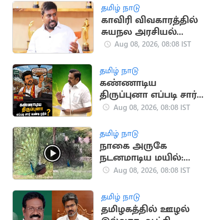
கண்டெடுப்பு
தமிழ் நாடு
காவிரி விவகாரத்தில்
சுயநல அரசியல்
செய்கின்றனர்:
Aug 08, 2026, 08:08 IST
அமைச்சர் ராஜ்மோகன்
தமிழ் நாடு
கண்ணாடிய
திருப்புனா எப்படி சார்
வண்டி ஓடும்? -
Aug 08, 2026, 08:08 IST
அதிமுக ஐடி விங்
கலாய்
தமிழ் நாடு
நாகை அருகே
நடனமாடிய மயில்:
வைரல் வீடியோ
Aug 08, 2026, 08:08 IST
தமிழ் நாடு
தமிழகத்தில் ஊழல்