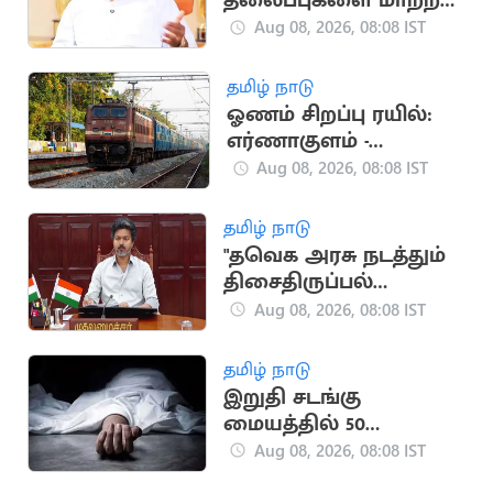
தலைப்புகளை மாற்ற
திட்டமிட்டுள்ளோம்..
Aug 08, 2026, 08:08 IST
அமைச்சர்
தமிழ் நாடு
ஓணம் சிறப்பு ரயில்:
எர்ணாகுளம் -
பெங்களூரு இடையே
Aug 08, 2026, 08:08 IST
இயக்கம்
தமிழ் நாடு
"தவெக அரசு நடத்தும்
திசைதிருப்பல்
நாடகமே இந்த MPக்கள்
Aug 08, 2026, 08:08 IST
கூட்டம்".. திமுக சாடல்
தமிழ் நாடு
இறுதி சடங்கு
மையத்தில் 50
உடல்கள் அழுகிய
Aug 08, 2026, 08:08 IST
நிலையில்