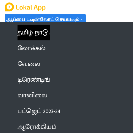
ஆப்பை டவுன்லோட் செய்யவும்
தமிழ் நாடு
லோக்கல்
வேலை
டிரெண்டிங்
வானிலை
பட்ஜெட் 2023-24
ஆரோக்கியம்