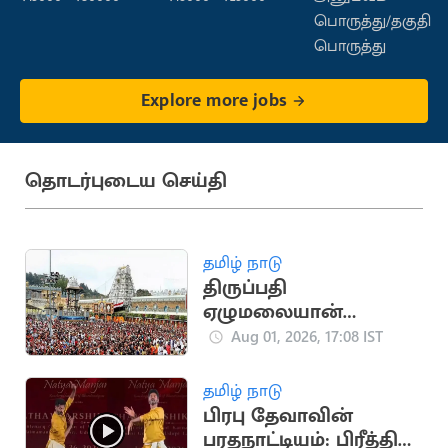
பொருத்து/தகுதி
பொருத்து
Explore more jobs
தொடர்புடைய செய்தி
தமிழ் நாடு
திருப்பதி
ஏழுமலையான்
கோயிலில் செப்.15-ல்
Aug 01, 2026, 17:08 IST
வருடாந்திர
பிரம்மோற்சவ விழா
தமிழ் நாடு
தொடக்கம்
பிரபு தேவாவின்
பரதநாட்டியம்: பிரீத்தி