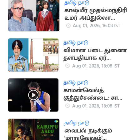
தமிழ் நாடு
காஷ்மீர் முதல்-மந்திரி
உமர் அப்துல்லா
தம்பதிக்கு விவாகரத்து:
Aug 01, 2026, 16:08 IST
கோர்ட் ஒப்புதல்
தமிழ் நாடு
விமான படை துணை
தளபதியாக ஏர்
மார்ஷல் தேஜ்பால் சிங்
Aug 01, 2026, 16:08 IST
பொறுப்பேற்பு
தமிழ் நாடு
காமன்வெல்த்
குத்துச்சண்டை: சாக்ஷி
சவுத்ரி தங்கம் வென்று
Aug 01, 2026, 16:08 IST
அசத்தல்!
தமிழ் நாடு
வைபவ் நடிக்கும்
'மாறுவேஷம்'