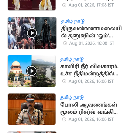
சஞ்சீவின் விமர்சனம்
Aug 01, 2026, 17:08 IST
வைரல்
தமிழ் நாடு
திருவண்ணாமலையி
ல் தனுஷின் ‘ஓம்’
படப்பிடிப்பு: திரண்ட
Aug 01, 2026, 16:08 IST
ரசிகர்கள்
தமிழ் நாடு
காவிரி நீர் விவகாரம்..
உச்ச நீதிமன்றத்தில்
திமுக அவசர மனு
Aug 01, 2026, 16:08 IST
தமிழ் நாடு
போலி ஆவணங்கள்
மூலம் ரிசர்வ் வங்கி
மோசடி: முக்கிய
Aug 01, 2026, 16:08 IST
குற்றவாளி கைது