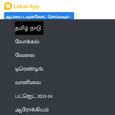
ஆப்பை டவுன்லோட் செய்யவும்
தமிழ் நாடு
லோக்கல்
வேலை
டிரெண்டிங்
வானிலை
பட்ஜெட் 2023-24
ஆரோக்கியம்