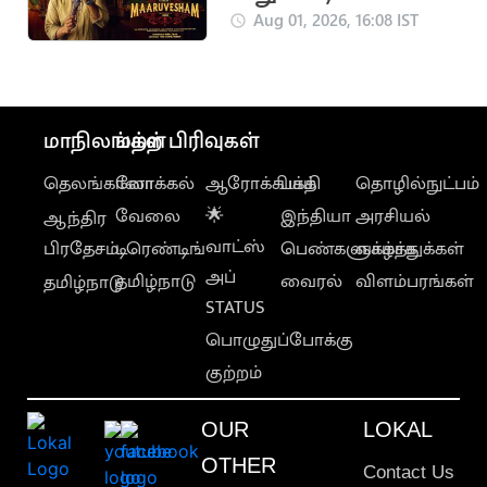
திரைப்படத்தின் 'கருப்பு
Aug 01, 2026, 16:08 IST
ஆடு' பாடல்
வெளியானது
மாநிலங்கள்
மற்ற பிரிவுகள்
தெலங்கானா
லோக்கல்
ஆரோக்கியம்
பக்தி
தொழில்நுட்பம்
வேலை
🌟
இந்தியா
அரசியல்
ஆந்திர
வாட்ஸ்
பிரதேசம்
டிரெண்டிங்
பெண்களுக்காக
வாழ்த்துக்கள்
அப்
தமிழ்நாடு
வைரல்
விளம்பரங்கள்
தமிழ்நாடு
STATUS
பொழுதுப்போக்கு
குற்றம்
OUR
LOKAL
OTHER
Contact Us