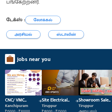
பங்கேற்றனர்.
டேக்ஸ் :
லோக்கல்
அரசியல்
ஸ்டாலின்
Jobs near you
CNC/ VMC
Site Electrical
Showroom Sales
Operator
Engineer
Executive (Retail
Kanchipuram
Tiruppur
Tiruppur
Sales)
₹15000 - ₹30000
₹18000 - ₹25000
அனுபவம்