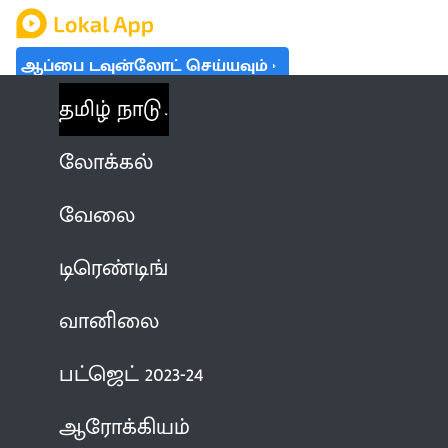
ஆப்பை டவுன்லோட் செய்யவும்
தமிழ் நாடு
லோக்கல்
வேலை
டிரெண்டிங்
வானிலை
பட்ஜெட் 2023-24
ஆரோக்கியம்