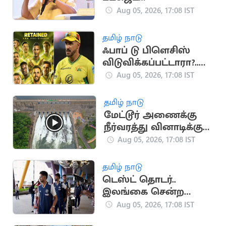
யதார்த்தமானது”..
Aug 05, 2026, 17:08 IST
பிரவீன் சக்ரவர்த்தி
கருத்து
தமிழ் நாடு
ஃபாப் டு பிளெசிஸ்
விடுவிக்கப்பட்டாரா?..
ஜோபர்க் சூப்பர் கிங்ஸ்
Aug 05, 2026, 17:08 IST
முடிவு அதிர்ச்சி
தமிழ் நாடு
மேட்டூர் அணைக்கு
நீர்வரத்து வினாடிக்கு
11,998 கன அடியாக
Aug 05, 2026, 17:08 IST
அதிகரிப்பு
தமிழ் நாடு
டெஸ்ட் தொடர்..
இலங்கை சென்ற
இந்திய கிரிக்கெட்
Aug 05, 2026, 17:08 IST
அணி