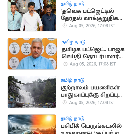
தமிழ் நாடு
"தவெக பட்ஜெட்டில்
தேர்தல் வாக்குறுதிகள்
இடம்பெறவில்லை"..
Aug 05, 2026, 17:08 IST
முகமது முபாரக்
தமிழ் நாடு
தமிழக பட்ஜெட்.. பாஜக
செய்தி தொடர்பாளர்
விமர்சனம்
Aug 05, 2026, 17:08 IST
தமிழ் நாடு
குற்றாலம் பயணிகள்
பாதுகாப்புக்கு சிறப்பு
கண்காணிப்பு குழு
Aug 05, 2026, 17:08 IST
அமைக்க உத்தரவு
தமிழ் நாடு
பசிபிக் பெருங்கடலில்
உருவானது ‘சூப்பர் எல்