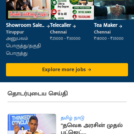
Showroom Sales
Telecaller
Tea Maker
Executive (Retail
Tiruppur
Chennai
Chennai
Sales)
அனுபவம்
₹25000 - ₹30000
₹18000 - ₹35000
பொருத்து/தகுதி
பொருத்து
Explore more jobs
தொடர்புடைய செய்தி
தமிழ் நாடு
“தவெக அரசின் முதல்
பட்ஜெட்