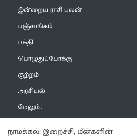
இன்றைய ராசி பலன்
பஞ்சாங்கம்
பக்தி
பொழுதுப்போக்கு
குற்றம்
அரசியல்
மேலும்
நாமக்கல்: இறைச்சி, மீன்களின்