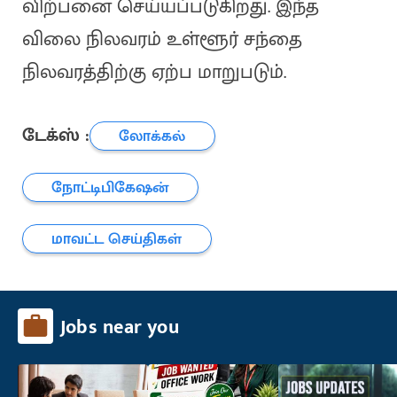
விற்பனை செய்யப்படுகிறது. இந்த
விலை நிலவரம் உள்ளூர் சந்தை
நிலவரத்திற்கு ஏற்ப மாறுபடும்.
டேக்ஸ் :
லோக்கல்
நோட்டிபிகேஷன்
மாவட்ட செய்திகள்
Jobs near you