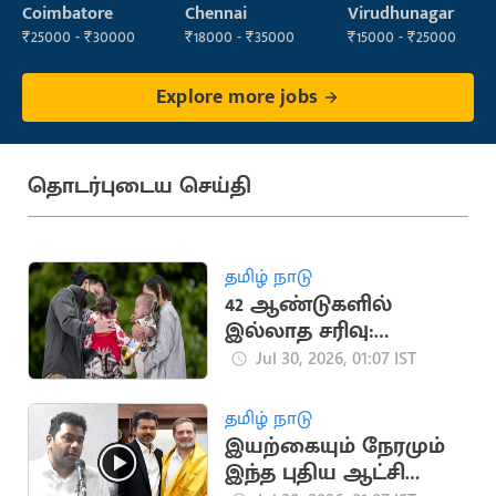
Operator
Executive
Coimbatore
Chennai
Virudhunagar
(Administration)
₹25000 - ₹30000
₹18000 - ₹35000
₹15000 - ₹25000
Explore more jobs
தொடர்புடைய செய்தி
தமிழ் நாடு
42 ஆண்டுகளில்
இல்லாத சரிவு:
ஜப்பானில் குறைந்த
Jul 30, 2026, 01:07 IST
பிறப்பு விகிதம்
தமிழ் நாடு
இயற்கையும் நேரமும்
இந்த புதிய ஆட்சியை