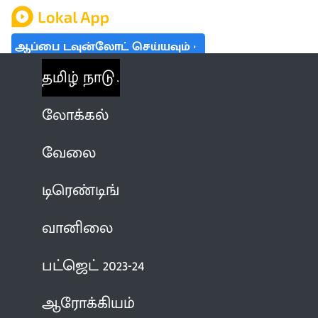
ஆப்பை டவுன்லோட் செய்யவும்
தமிழ் நாடு
லோக்கல்
வேலை
டிரெண்டிங்
வானிலை
பட்ஜெட் 2023-24
ஆரோக்கியம்