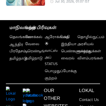
ஆபத்தான கடைசி
Jul 30, 2026, 01:07 IST
அறிகுறிகள்:
எச்சரிக்கை!
மாநிலங்கள்
மற்ற பிரிவுகள்
தெலங்கானா
லோக்கல்
ஆரோக்கியம்
பக்தி
தொழில்நுட்பம்
வேலை
🌟
இந்தியா
அரசியல்
ஆந்திர
வாட்ஸ்
பிரதேசம்
டிரெண்டிங்
பெண்களுக்காக
வாழ்த்துக்கள்
அப்
தமிழ்நாடு
வைரல்
விளம்பரங்கள்
தமிழ்நாடு
STATUS
பொழுதுப்போக்கு
குற்றம்
OUR
LOKAL
OTHER
Contact Us