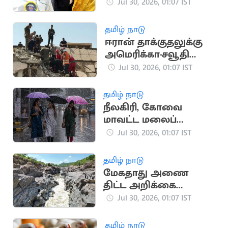
உருவாக்கியது..
Jul 30, 2026, 01:07 IST
அமைச்சர் ஆதவ்
அர்ஜுனா
தமிழ் நாடு
ஈரான் தாக்குதலுக்கு
அமெரிக்கா-சவூதி
பதிலடி: ஈராக்கில் 20
Jul 30, 2026, 01:07 IST
பேர் பலி
தமிழ் நாடு
நீலகிரி, கோவை
மாவட்ட மலைப்
பகுதிகளில் இன்று
Jul 30, 2026, 01:07 IST
கனமழைக்கு வாய்ப்பு
தமிழ் நாடு
மேகதாது அணை
திட்ட அறிக்கை
நிராகரிப்பு: காவிரி
Jul 30, 2026, 01:07 IST
நதிநீர் ஆணையம்
நடவடிக்கை
தமிழ் நாடு