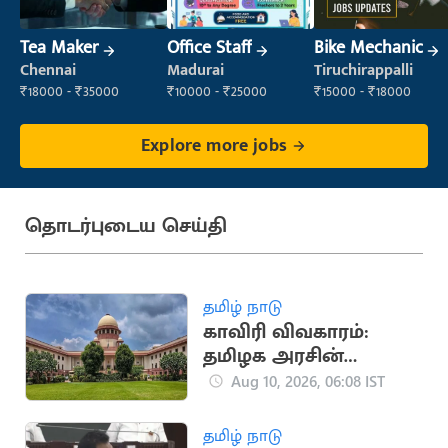
Tea Maker
Office Staff
Bike Mechanic
Chennai
Madurai
Tiruchirappalli
₹18000 - ₹35000
₹10000 - ₹25000
₹15000 - ₹18000
Explore more jobs
தொடர்புடைய செய்தி
தமிழ் நாடு
காவிரி விவகாரம்:
தமிழக அரசின்
வழக்கை ஆக.13-ல்
Aug 10, 2026, 06:08 IST
விசாரிக்கிறது
உச்சநீதிமன்றம்
தமிழ் நாடு