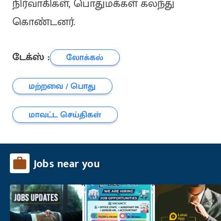
நிர்வாகிகள், பொதுமக்கள் கலந்து
கொண்டனர்.
டேக்ஸ் :
லோக்கல்
மற்றவை / பொது
மாவட்ட செய்திகள்
Jobs near you