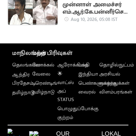
முன்னாள் அமைச்சர்
எம்.ஆர்.கே.பன்னீர்செ
ல்வம் பேச்சால்
Aug 10, 2026, 05:08 IST
சட்டப்பேரவையில்
கலகலப்பு
மாநிலங்கள்
மற்ற பிரிவுகள்
தெலங்கானா
லோக்கல்
ஆரோக்கியம்
பக்தி
தொழில்நுட்பம்
வேலை
🌟
இந்தியா
அரசியல்
ஆந்திர
வாட்ஸ்
பிரதேசம்
டிரெண்டிங்
பெண்களுக்காக
வாழ்த்துக்கள்
அப்
தமிழ்நாடு
வைரல்
விளம்பரங்கள்
தமிழ்நாடு
STATUS
பொழுதுப்போக்கு
குற்றம்
OUR
LOKAL