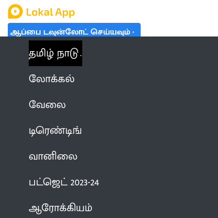
ஆப்பை டவுன்லோட் செய்யவும்
தமிழ் நாடு
லோக்கல்
வேலை
டிரெண்டிங்
வானிலை
பட்ஜெட் 2023-24
ஆரோக்கியம்