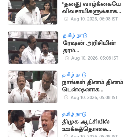
“தனது வாழ்க்கையே
விவசாயிகளுக்காக
என்றார் முதல்வர்
Aug 10, 2026, 06:08 IST
விஜய்”.. ஆதவ்
அர்ஜூனா
தமிழ் நாடு
ரேஷன் அரிசியின்
தரம்
உயர்த்தப்பட்டுள்ளது:
Aug 10, 2026, 05:08 IST
அமைச்சர்
வெங்கடரமணன்
தமிழ் நாடு
நாங்கள் தினம் தினம்
டென்ஷனாக
இருக்கிறோம்:
Aug 10, 2026, 05:08 IST
அமைச்சர் ஆனந்த்
தமிழ் நாடு
திமுக ஆட்சியில்
ஊக்கத்தொகை
உயர்த்தப்படவில்லை:
Aug 10, 2026, 05:08 IST