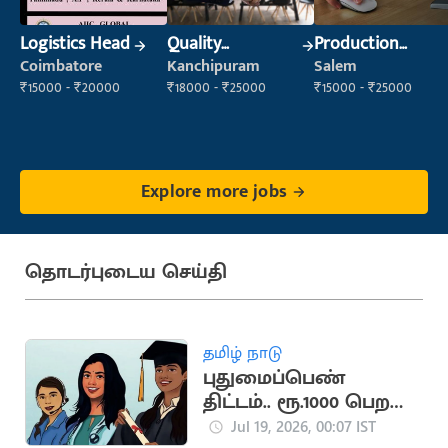
Logistics Head
Quality
Production
Inspector
Supervisor
Coimbatore
Kanchipuram
Salem
₹15000 - ₹20000
₹18000 - ₹25000
₹15000 - ₹25000
Explore more jobs
தொடர்புடைய செய்தி
தமிழ் நாடு
புதுமைப்பெண்
திட்டம்.. ரூ.1000 பெற
மாணவிகள்
Jul 19, 2026, 00:07 IST