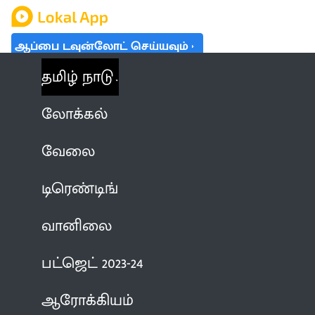
ஆப்பை டவுன்லோட் செய்யவும்
தமிழ் நாடு
லோக்கல்
வேலை
டிரெண்டிங்
வானிலை
பட்ஜெட் 2023-24
ஆரோக்கியம்