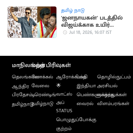
வெளியானது
தமிழ் நாடு
'ஜனநாயகன்' படத்தில்
விஜய்க்காக உயிர்
கொடுக்கும் நண்பன்
Jul 18, 2026, 16:07 IST
நான்”.. அமைச்சர்
ஸ்ரீநாத்
மாநிலங்கள்
மற்ற பிரிவுகள்
தெலங்கானா
லோக்கல்
ஆரோக்கியம்
பக்தி
தொழில்நுட்பம்
வேலை
🌟
இந்தியா
அரசியல்
ஆந்திர
வாட்ஸ்
பிரதேசம்
டிரெண்டிங்
பெண்களுக்காக
வாழ்த்துக்கள்
அப்
தமிழ்நாடு
வைரல்
விளம்பரங்கள்
தமிழ்நாடு
STATUS
பொழுதுப்போக்கு
குற்றம்