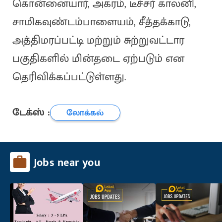
கொன்னையார், அகரம், டீச்சர் காலனி,
சாமிகவுண்டம்பாளையம், சீத்தக்காடு,
அத்திமரப்பட்டி மற்றும் சுற்றுவட்டார
பகுதிகளில் மின்தடை ஏற்படும் என
தெரிவிக்கப்பட்டுள்ளது.
டேக்ஸ் :
லோக்கல்
Jobs near you