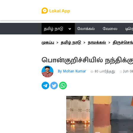
தமிழ் நாடு
லோக்கல்
வேலை
டிர
முகப்பு
தமிழ் நாடு
நாமக்கல்
திருச்செ
பொன்குறிச்சியில் நந்திக
By Mohan Kumar
80
பார்த்தது
Jun 08