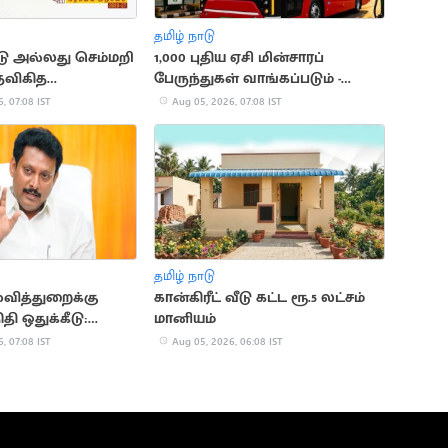
தமிழ் நாடு
ு அல்லது செம்மறி
1,000 புதிய ஏசி மின்சாரப்
தவிகித
பேருந்துகள் வாங்கப்படும் -
் வழங்கப்படும்!
நிதியமைச்சர்
, 07:08 IST
Aug 05, 2026, 07:08 IST
தமிழ் நாடு
்வித்துறைக்கு
கான்கிரீட் வீடு கட்ட ரூ.5 லட்சம்
தி ஒதுக்கீடு:
மானியம்
மகேஸ்
, 07:08 IST
Aug 05, 2026, 06:08 IST