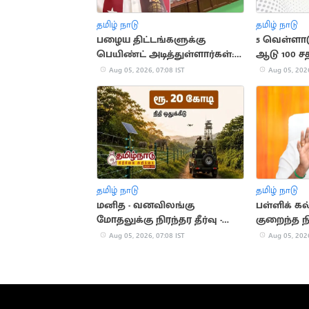
தமிழ் நாடு
தமிழ் நாடு
பழைய திட்டங்களுக்கு
5 வெள்ளாட
பெயிண்ட் அடித்துள்ளார்கள்:
ஆடு 100 ச
தமிமுன் அன்சாரி
மானியத்தில
Aug 05, 2026, 07:08 IST
Aug 05, 2026
தமிழ் நாடு
தமிழ் நாடு
மனித - வனவிலங்கு
பள்ளிக் கல
மோதலுக்கு நிரந்தர தீர்வு -
குறைந்த நி
நிதியமைச்சர் அறிவிப்பு
அன்பில் 
Aug 05, 2026, 07:08 IST
Aug 05, 2026