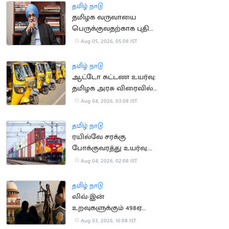
தமிழ் நாடு
தமிழக வருவாயை
பெருக்குவதற்காக புதிய
குழு அமைப்பு
Aug 05, 2026, 05:08 IST
தமிழ் நாடு
ஆட்டோ கட்டண உயர்வு:
தமிழக அரசு விரைவில்
அறிவிப்பு?
Aug 04, 2026, 03:08 IST
தமிழ் நாடு
ரயில்வே சரக்கு
போக்குவரத்து உயர்வு:
ரூ.1,137 கோடி கூடுதல்
Aug 04, 2026, 02:08 IST
வருவாய்
தமிழ் நாடு
லிவ்-இன்
உறவுகளுக்கும் 498ஏ
பிரிவு பாதுகாப்பு:
Aug 03, 2026, 16:08 IST