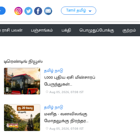
Tamil தமிழ்
ராசி பலன்
பஞ்சாங்கம்
பக்தி
பொழுதுப்போக்கு
குற்றம்
டிரெண்டிங் நியூஸ்
தமிழ் நாடு
1,000 புதிய ஏசி மின்சாரப்
பேருந்துகள்
வாங்கப்படும் -
Aug 05, 2026, 07:08 IST
நிதியமைச்சர்
தமிழ் நாடு
மனித - வனவிலங்கு
மோதலுக்கு நிரந்தர
தீர்வு - நிதியமைச்சர்
Aug 05, 2026, 07:08 IST
அறிவிப்பு