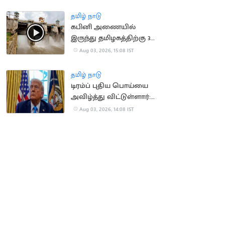
உச்சநீதிமன்றம் தீர்ப்பு
தமிழ் நாடு
கபினி அணையில்
இருந்து தமிழகத்திற்கு 30
ஆயிரம் கன அடி நீர்
Aug 03, 2026, 15:08 IST
திறப்பு
தமிழ் நாடு
டிரம்ப் புதிய பொய்யை
அவிழ்த்து விட்டுள்ளார்:
ஈரானிய ஊடகங்கள்
Aug 03, 2026, 14:08 IST
சாடல்