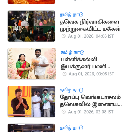
தமிழ் நாடு
தவெக நிர்வாகிகளை
முற்றுகையிட்ட மக்கள்
Aug 01, 2026, 04:08 IST
தமிழ் நாடு
பள்ளிக்கல்வி
இயக்குனர் பணி
கூடுதல் பொறுப்பாக
Aug 01, 2026, 03:08 IST
ஒதுக்கீடு
தமிழ் நாடு
தோப்பு வெங்கடாசலம்
தவெகவில் இணைய
திட்டம்?
Aug 01, 2026, 03:08 IST
தமிழ் நாடு