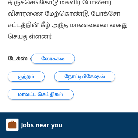
திருச்செங்கோடு மகளிர் போலீசார்
விசாரணை மேற்கொண்டு, போக்சோ
சட்டத்தின் கீழ் அந்த மாணவனை கைது
செய்துள்ளனர்.
டேக்ஸ் :
லோக்கல்
குற்றம்
நோட்டிபிகேஷன்
மாவட்ட செய்திகள்
Jobs near you