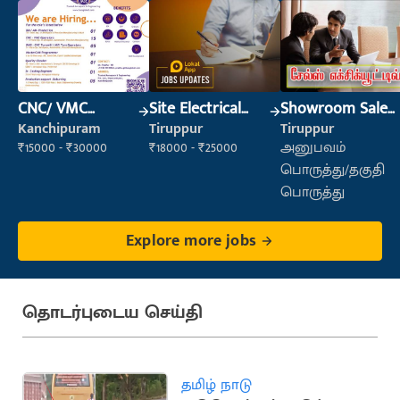
CNC/ VMC
Site Electrical
Showroom Sales
Operator
Engineer
Executive (Retail
Kanchipuram
Tiruppur
Tiruppur
Sales)
₹15000 - ₹30000
₹18000 - ₹25000
அனுபவம்
பொருத்து/தகுதி
பொருத்து
Explore more jobs
தொடர்புடைய செய்தி
தமிழ் நாடு