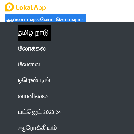
ஆப்பை டவுன்லோட் செய்யவும்
தமிழ் நாடு
லோக்கல்
வேலை
டிரெண்டிங்
வானிலை
பட்ஜெட் 2023-24
ஆரோக்கியம்