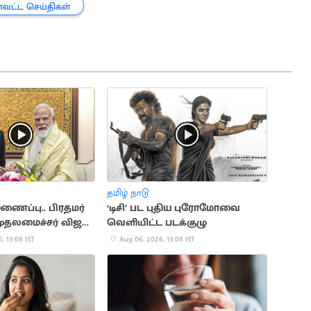
ாவட்ட செய்திகள்
தமிழ் நாடு
ைப்பு.. பிரதமர்
‘டிசி’ பட புதிய புரோமோவை
முதலமைச்சர் விஜய்
வெளியிட்ட படக்குழு
, 13:08 IST
Aug 06, 2026, 13:08 IST