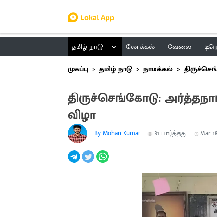
தமிழ் நாடு
லோக்கல்
வேலை
டிர
முகப்பு
தமிழ் நாடு
நாமக்கல்
திருச்செ
திருச்செங்கோடு: அர்த்தநா
விழா
By Mohan Kumar
81
பார்த்தது
Mar 18,