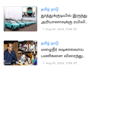
அமைக்க உத்தரவு
தமிழ் நாடு
தூத்துக்குடியில் இருந்து
அரியானாவுக்கு ரயிலில்
செல்லும் மின்சார
Aug 05, 2026, 17:08 IST
கார்கள்
தமிழ் நாடு
மழைநீர் வடிகால்வாய்
பணிகளை விரைந்து
முடிக்க உத்தரவு
Aug 05, 2026, 17:08 IST