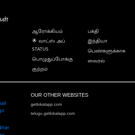
கள்
ஆரோக்கியம்
பக்தி
🌟 வாட்ஸ் அப்
இந்தியா
STATUS
பெண்களுக்காக
பொழுதுப்போக்கு
வைரல்
குற்றம்
OUR OTHER WEBSITES
getlokalapp.com
telugu.getlokalapp.com