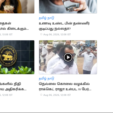
தமிழ் நாடு
தைகள்
உணவு உண்ட பின் தண்ணீர்
ால் கிடைக்கும்
குடிப்பது நல்லதா?
ய நன்மைகள்
, 13:08 IST
Aug 06, 2026, 12:08 IST
தமிழ் நாடு
ங்களில் நிதி
நெல்லை கொலை வழக்கில்
யை அதிகரிக்க
ராக்கெட் ராஜா உள்பட 11 பேர்
்கி உத்தரவு
விடுதலை
, 12:08 IST
Aug 06, 2026, 12:08 IST