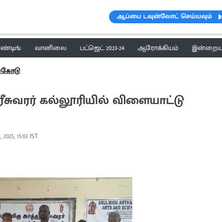
ஆப்பை டவுன்லோட் செய்யவும்
ெண்டிங்
வானிலை
பட்ஜெட் 2023-24
ஆரோக்கியம்
இன்றைய 
ங்கோடு
ரீசுவரர் கல்லூரியில் விளையாட்டு
 2025, 15:03 IST