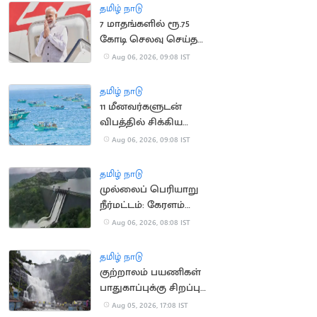
தமிழ் நாடு
7 மாதங்களில் ரூ.75
கோடி செலவு செய்த
பிரதமர் மோடி
Aug 06, 2026, 09:08 IST
தமிழ் நாடு
11 மீனவர்களுடன்
விபத்தில் சிக்கிய
இந்திய மீனவர்களின்
Aug 06, 2026, 09:08 IST
படகு
தமிழ் நாடு
முல்லைப் பெரியாறு
நீர்மட்டம்: கேரளம்
அமைச்சர் எச்சரிக்கை
Aug 06, 2026, 08:08 IST
தமிழ் நாடு
குற்றாலம் பயணிகள்
பாதுகாப்புக்கு சிறப்பு
கண்காணிப்பு குழு
Aug 05, 2026, 17:08 IST