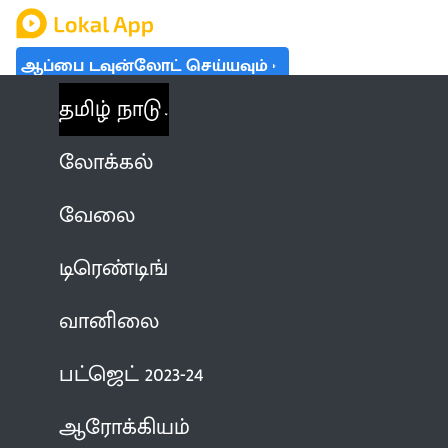
ஆப்பை டவுன்லோட் செய்யவும்
தமிழ் நாடு
லோக்கல்
வேலை
டிரெண்டிங்
வானிலை
பட்ஜெட் 2023-24
ஆரோக்கியம்