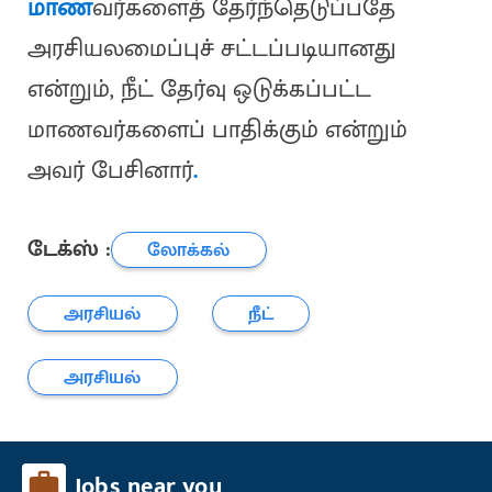
மாண
வர்களைத் தேர்ந்தெடுப்பதே
அரசியலமைப்புச் சட்டப்படியானது
என்றும், நீட் தேர்வு ஒடுக்கப்பட்ட
மாணவர்களைப் பாதிக்கும் என்றும்
அவர் பேசினார்
.
டேக்ஸ் :
லோக்கல்
அரசியல்
நீட்
அரசியல்
Jobs near you