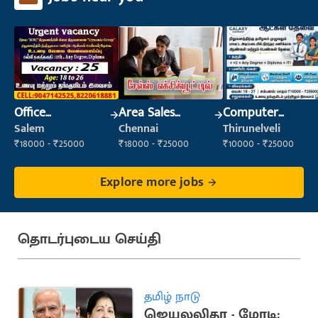
Office
Area Sales
Computer
Maintenance
Executive
Operator
Salem
Chennai
Thirunelveli
Staff
₹18000 - ₹25000
₹18000 - ₹25000
₹10000 - ₹25000
Explore more jobs
தொடர்புடைய செய்தி
தமிழ் நாடு
ஜெயலலிதா - மோடி: