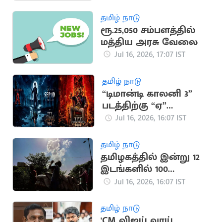
அதிசயங்கள்!
தமிழ் நாடு
ரூ.25,050 சம்பளத்தில்
மத்திய அரசு வேலை
Jul 16, 2026, 17:07 IST
தமிழ் நாடு
“டிமான்டி காலனி 3”
படத்திற்கு “ஏ”
சான்றிதழ் வழங்கிய
Jul 16, 2026, 16:07 IST
தணிக்கை வாரியம்
தமிழ் நாடு
தமிழகத்தில் இன்று 12
இடங்களில் 100
டிகிரியை தாண்டிய
Jul 16, 2026, 16:07 IST
வெப்பம்
தமிழ் நாடு
'CM விஜய் வாய்