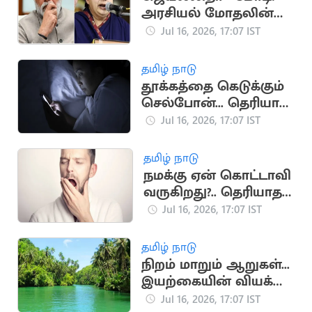
அரசியல் மோதலின்
முக்கிய தருணங்கள்
Jul 16, 2026, 17:07 IST
தமிழ் நாடு
தூக்கத்தை கெடுக்கும்
செல்போன்... தெரியாத
ஆபத்துகள்
Jul 16, 2026, 17:07 IST
தமிழ் நாடு
நமக்கு ஏன் கொட்டாவி
வருகிறது?.. தெரியாத
சுவாரஸ்ய
Jul 16, 2026, 17:07 IST
காரணங்கள்
தமிழ் நாடு
நிறம் மாறும் ஆறுகள்...
இயற்கையின் வியக்க
வைக்கும்
Jul 16, 2026, 17:07 IST