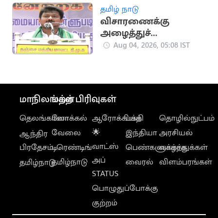
தமிழ் நாடு
விசாரணைக்கு
அழைத்துச்
செல்லப்படும் உதயநிதி
Aug 04, 2026, 05:08 IST
மாநிலங்கள்
மற்ற பிரிவுகள்
தெலங்கானா
லோக்கல்
ஆரோக்கியம்
பக்தி
தொழில்நுட்பம்
வேலை
🌟
இந்தியா
அரசியல்
ஆந்திர
வாட்ஸ்
பிரதேசம்
டிரெண்டிங்
பெண்களுக்காக
வாழ்த்துக்கள்
அப்
தமிழ்நாடு
வைரல்
விளம்பரங்கள்
தமிழ்நாடு
STATUS
பொழுதுப்போக்கு
குற்றம்