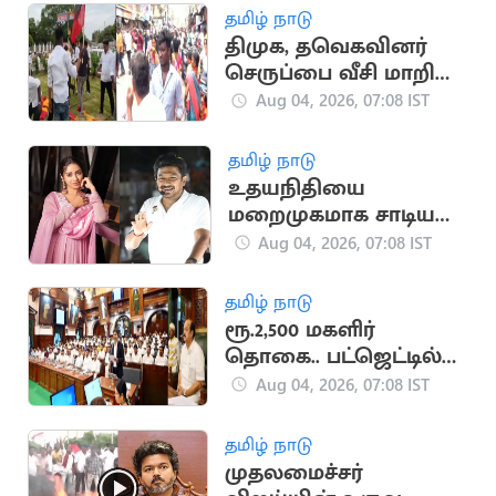
தமிழ் நாடு
திமுக, தவெகவினர்
செருப்பை வீசி மாறி
மாறி தாக்குதல்
Aug 04, 2026, 07:08 IST
தமிழ் நாடு
உதயநிதியை
மறைமுகமாக சாடிய
நடிகை நிவேதா
Aug 04, 2026, 07:08 IST
பெத்துராஜ்?
தமிழ் நாடு
ரூ.2,500 மகளிர்
தொகை.. பட்ஜெட்டில்
அறிவிப்பு
Aug 04, 2026, 07:08 IST
வெளியாகுமா?
தமிழ் நாடு
முதலமைச்சர்