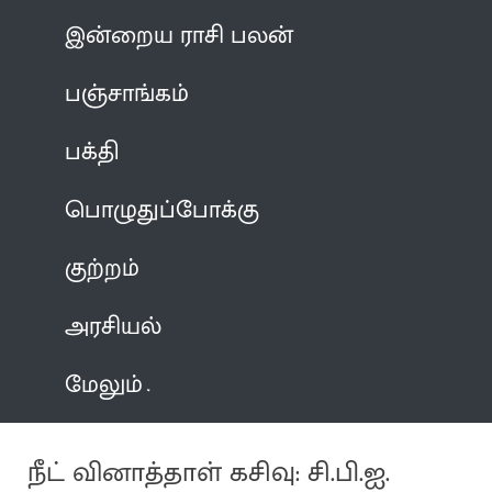
இன்றைய ராசி பலன்
பஞ்சாங்கம்
பக்தி
பொழுதுப்போக்கு
குற்றம்
அரசியல்
மேலும்
நீட் வினாத்தாள் கசிவு: சி.பி.ஐ.