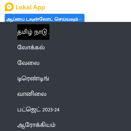
ஆப்பை டவுன்லோட் செய்யவும்
தமிழ் நாடு
லோக்கல்
வேலை
டிரெண்டிங்
வானிலை
பட்ஜெட் 2023-24
ஆரோக்கியம்