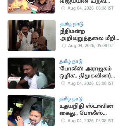
விஜய்யின் உருவ
பொம்மையை
Aug 04, 2026, 06:08 IST
கொளுத்திய
திமுகவினர்
தமிழ் நாடு
நீதிமன்ற
அறிவுறுத்தலை மீறி
உதயநிதி கைது
Aug 04, 2026, 05:08 IST
தமிழ் நாடு
'போலீஸ் அராஜகம்
ஒழிக'.. திமுகவினர்
போராட்டம்
Aug 04, 2026, 05:08 IST
தமிழ் நாடு
உதயநிதி ஸ்டாலின்
கைது.. போலீஸ்
அதிரடி
Aug 04, 2026, 05:08 IST