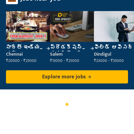
నార్త్ ఇండియన్
ప్రొడక్షన్
ఫీల్డ్ ఆఫీసర్
కుక్
సూపర్వైజర్
Chennai
Salem
Dindigul
₹20000 - ₹25000
₹15000 - ₹25000
₹23000 - ₹35000
Explore more jobs