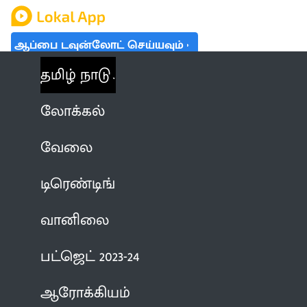
ஆப்பை டவுன்லோட் செய்யவும்
தமிழ் நாடு
லோக்கல்
வேலை
டிரெண்டிங்
வானிலை
பட்ஜெட் 2023-24
ஆரோக்கியம்