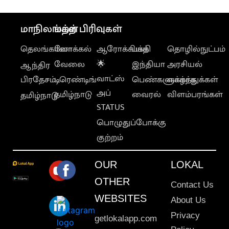
மாநிலங்கள்
மற்ற பிரிவுகள்
தெலங்கானா
லோக்கல்
ஆரோக்கியம்
பக்தி
தொழில்நுட்பம்
வேலை
🌟
இந்தியா
அரசியல்
ஆந்திர
வாட்ஸ்
பிரதேசம்
டிரெண்டிங்
பெண்களுக்காக
வாழ்த்துக்கள்
அப்
தமிழ்நாடு
வைரல்
விளம்பரங்கள்
தமிழ்நாடு
STATUS
பொழுதுப்போக்கு
குற்றம்
OUR
LOKAL
OTHER
Contact Us
WEBSITES
About Us
Privacy
getlokalapp.com