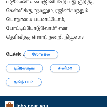
படுவேன்’ என ரஜினி கூறியது குறித்த
கேள்விக்கு, “நானும், ரஜினிகாந்தும்
பொறாமை படமாட்டோம்,
போட்டிப்போடுவோம்” என
தெரிவித்துள்ளார். நன்றி: நியூஸ்18
டேக்ஸ் :
லோக்கல்
டிரெண்டிங்
சினிமா
தமிழ் படம்
Jobs near you