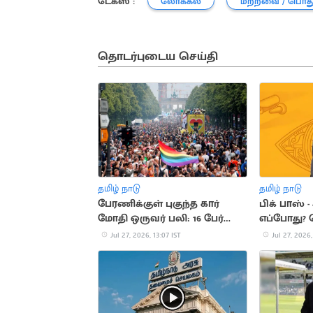
டேக்ஸ் :
லோக்கல்
மற்றவை / பொத
தொடர்புடைய செய்தி
தமிழ் நாடு
தமிழ் நாடு
பேரணிக்குள் புகுந்த கார்
பிக் பாஸ் -
மோதி ஒருவர் பலி: 16 பேர்
எப்போது?
படுகாயம்
Jul 27, 2026, 13:07 IST
Jul 27, 2026,