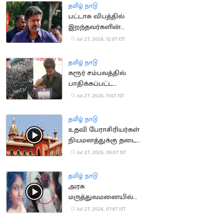
தமிழ் நாடு
பட்டாசு விபத்தில்
இறந்தவர்களின்
குடும்பங்களுக்கு ரூ.4
Jul 27, 2026, 12:07 IST
லட்சம்.. முதல்வர்
அறிவிப்பு
தமிழ் நாடு
கரூர் சம்பவத்தில்
பாதிக்கப்பட்ட
குடும்பங்களுக்கான
Jul 27, 2026, 11:07 IST
அரசு வேலை உத்தரவு
ரத்து
தமிழ் நாடு
உதவி பேராசிரியர்கள்
நியமனத்துக்கு தடை
கோரிய மனு வாபஸ்
Jul 27, 2026, 08:07 IST
தமிழ் நாடு
அரசு
மருத்துவமனையில்
சடலங்களை மாற்றி
Jul 27, 2026, 07:07 IST