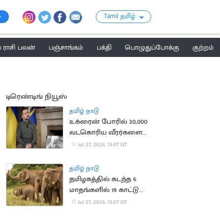
Tamil தமிழ்
ராசி பலன்
பஞ்சாங்கம்
பக்தி
பொழுதுப்போக்கு
குற்றம்
டிரெண்டிங் நியூஸ்
தமிழ் நாடு
உக்ரைன் போரில் 30,000
வடகொரிய வீரர்களை
களமிறக்க ரஷ்யா திட்டம்
Jul 27, 2026, 13:07 IST
தமிழ் நாடு
தமிழகத்தில் கடந்த 6
மாதங்களில் 19 காட்டு
யானைகள் உயிரிழந்த
Jul 27, 2026, 13:07 IST
சோகம்