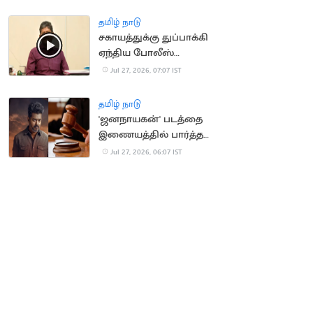
கொடுத்ததால்
உறவினர்கள் அதிர்ச்சி
தமிழ் நாடு
சகாயத்துக்கு துப்பாக்கி
ஏந்திய போலீஸ்
பாதுகாப்பு
Jul 27, 2026, 07:07 IST
தமிழ் நாடு
'ஜனநாயகன்' படத்தை
இணையத்தில் பார்த்த
வாலிபருக்கு
Jul 27, 2026, 06:07 IST
முன்ஜாமீன்