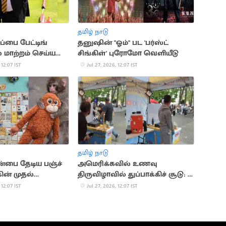
தமிழ் நாடு
பை பேட்டிங்
தனுஷின் "ஓம்" பட 'பர்ஸ்ட்
 மாற்றம் செய்ய
சிங்கிள்' புரோமோ வெளியீடு
்ஜினியர் யோசனை
 12:07 IST
Jul 27, 2026, 12:07 IST
தமிழ் நாடு
்பை தேடிய பஞ்ச்
அமெரிக்கவில் உணவு
கின் முதல்
திருவிழாவில் துப்பாக்கிச் சூடு: 2
: நெகிழ்ந்த மக்கள்
பேர் பலி
 12:07 IST
Jul 27, 2026, 12:07 IST