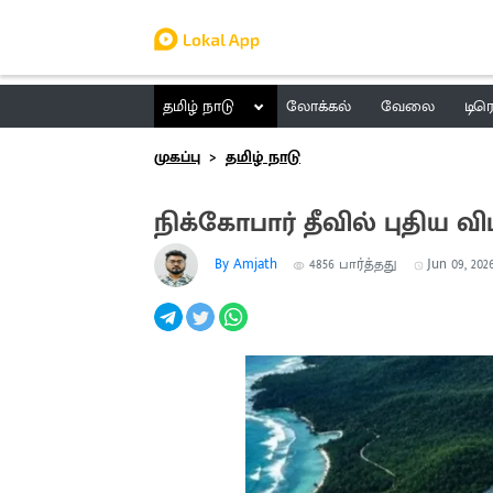
தமிழ் நாடு
லோக்கல்
வேலை
டிர
முகப்பு
தமிழ் நாடு
நிக்கோபார் தீவில் புதிய 
By Amjath
4856
பார்த்தது
Jun 09, 2026