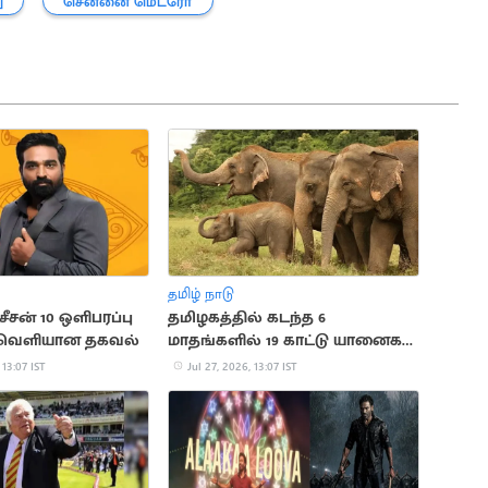
ு
சென்னை மெட்ரோ
தமிழ் நாடு
 சீசன் 10 ஒளிபரப்பு
தமிழகத்தில் கடந்த 6
 வெளியான தகவல்
மாதங்களில் 19 காட்டு யானைகள்
உயிரிழந்த சோகம்
 13:07 IST
Jul 27, 2026, 13:07 IST