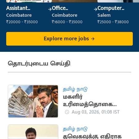
Assistant
Office
Computer
Manager
Administrator
Operator
Coimbatore
Coimbatore
Salem
₹20000 - ₹35000
₹16000 - ₹35000
₹25000 - ₹38000
Explore more jobs
தொடர்புடைய செய்தி
தமிழ் நாடு
மகளிர்
உரிமைத்தொகை
ரூ.2,500 எப்போது?..
Aug 03, 2026, 01:08 IST
பட்ஜெட்டில் பதில்
கிடைக்குமா?
தமிழ் நாடு
தவெகவுக்கு எதிராக