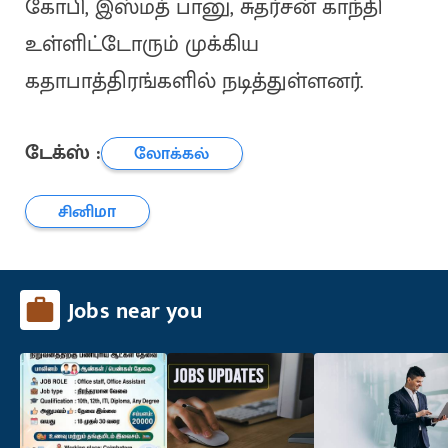
கோபி, இஸ்மத் பானு, சுதர்சன் காந்தி
உள்ளிட்டோரும் முக்கிய
கதாபாத்திரங்களில் நடித்துள்ளனர்.
டேக்ஸ் :
லோக்கல்
சினிமா
Jobs near you