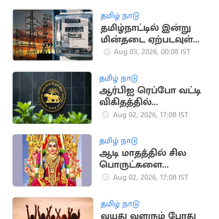
தமிழ் நாடு
தமிழ்நாட்டில் இன்று
மின்தடை ஏற்படவுள்ள
பகுதிகள்
Aug 03, 2026, 00:08 IST
தமிழ் நாடு
ஆர்பிஐ ரெப்போ வட்டி
விகிதத்தில்
மாற்றமில்லை:
Aug 02, 2026, 17:08 IST
பொருளாதார
நிபுணர்கள் கணிப்பு
தமிழ் நாடு
ஆடி மாதத்தில் சில
பொருட்களை
வாங்கினால் பண
Aug 02, 2026, 17:08 IST
நஷ்டம் ஏற்படுமா?
தமிழ் நாடு
வயது வளரும் போது