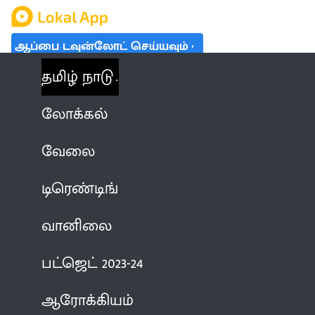
ஆப்பை டவுன்லோட் செய்யவும்
தமிழ் நாடு
லோக்கல்
வேலை
டிரெண்டிங்
வானிலை
பட்ஜெட் 2023-24
ஆரோக்கியம்