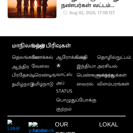
நண்பர்கள் வட்டம்
சுருங்குவது ஏன்?
Aug 02, 2026, 17:08 IST
மாநிலங்கள்
மற்ற பிரிவுகள்
தெலங்கானா
லோக்கல்
ஆரோக்கியம்
பக்தி
தொழில்நுட்பம்
வேலை
🌟
இந்தியா
அரசியல்
ஆந்திர
வாட்ஸ்
பிரதேசம்
டிரெண்டிங்
பெண்களுக்காக
வாழ்த்துக்கள்
அப்
தமிழ்நாடு
வைரல்
விளம்பரங்கள்
தமிழ்நாடு
STATUS
பொழுதுப்போக்கு
குற்றம்
OUR
LOKAL