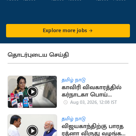
Explore more jobs
தொடர்புடைய செய்தி
தமிழ் நாடு
காவிரி விவகாரத்தில்
கர்நாடகா பொய்
சொல்வதை நிறுத்த
Aug 03, 2026, 12:08 IST
வேண்டும்: தமிழிசை
தமிழ் நாடு
விஜயகாந்திற்கு பாரத
ரத்னா விருது வழங்க