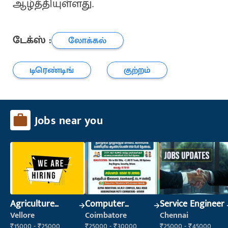
ஆழ்த்தியுள்ளது.
டேக்ஸ் :
லோக்கல்
டிரெண்டிங்
குற்றம்
Jobs near you
Agriculture
Computer
Service Engineer
Labour
Operator
Vellore
Coimbatore
Chennai
₹15000 - ₹25000
₹25000 - ₹30000
₹25000 - ₹45000