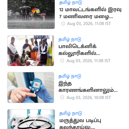
நடுவர் கருத்து
தமிழ் நாடு
12 மாவட்டங்களில் இரவு
7 மணிவரை மழை
பெய்ய வாய்ப்பு
Aug 03, 2026, 11:08 IST
தமிழ் நாடு
பாலிடெக்னிக்
கல்லூரிகளில்
மாணவர் சேர்க்கை 31-
Aug 03, 2026, 11:08 IST
ந்தேதி வரை நீட்டிப்பு
தமிழ் நாடு
இந்த
காரணங்களினாலும்
உங்களுக்கு நீரிழிவு
Aug 03, 2026, 10:08 IST
நோய் ஏற்பட
வாய்ப்புள்ளது
தமிழ் நாடு
மருத்துவ படிப்பு
கலந்தாய்வு: