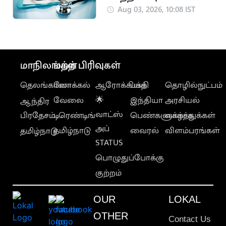
மாணவர்கள்
Aug 03, 2026, 10:08 IST
கவனமாக பதிவு
செய்ய அறிவுறுத்தல்
மாநிலங்கள்
மற்ற பிரிவுகள்
தெலங்கானா
லோக்கல்
ஆரோக்கியம்
பக்தி
தொழில்நுட்பம்
வேலை
🌟
இந்தியா
அரசியல்
ஆந்திர
வாட்ஸ்
பிரதேசம்
டிரெண்டிங்
பெண்களுக்காக
வாழ்த்துக்கள்
அப்
தமிழ்நாடு
வைரல்
விளம்பரங்கள்
தமிழ்நாடு
STATUS
பொழுதுப்போக்கு
குற்றம்
OUR
LOKAL
OTHER
Contact Us