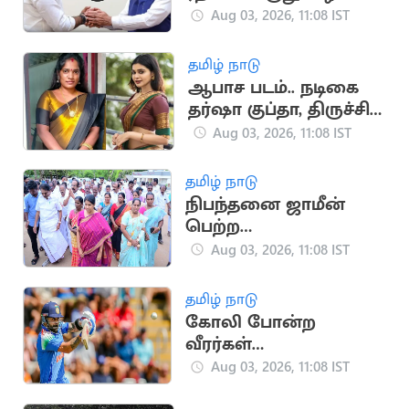
வேண்டும்..
Aug 03, 2026, 11:08 IST
எல்.கே.சுதீஷ்
தமிழ் நாடு
ஆபாச படம்.. நடிகை
தர்ஷா குப்தா, திருச்சி
சாதனா மீது புகார்
Aug 03, 2026, 11:08 IST
தமிழ் நாடு
நிபந்தனை ஜாமீன்
பெற்ற
மார்க்கண்டேயன்:
Aug 03, 2026, 11:08 IST
கனிமொழி சந்திப்பு
தமிழ் நாடு
கோலி போன்ற
வீரர்கள்
கிரிக்கெட்டுக்கு
Aug 03, 2026, 11:08 IST
அவசியம்: முன்னாள்