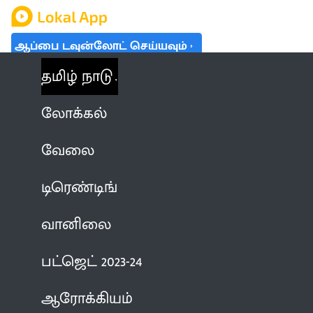
ஆப்பை டவுன்லோட் செய்யவும்
தமிழ் நாடு
லோக்கல்
வேலை
டிரெண்டிங்
வானிலை
பட்ஜெட் 2023-24
ஆரோக்கியம்