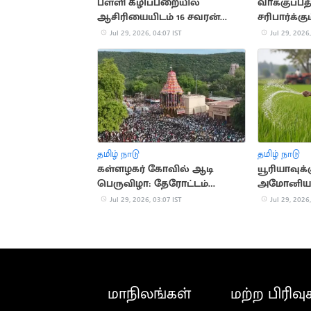
பள்ளி கழிப்பறையில்
வாக்குப்ப
ஆசிரியையிடம் 16 சவரன்
சரிபார்க்
தாலிச் செயின் பறிப்பு!
Jul 29, 2026, 04:07 IST
Jul 29, 2026,
தமிழ் நாடு
தமிழ் நாடு
கள்ளழகர் கோவில் ஆடி
யூரியாவுக்
பெருவிழா: தேரோட்டம்
அமோனியா 
கோலாகலம்
அனுமதி
Jul 29, 2026, 03:07 IST
Jul 29, 2026,
மாநிலங்கள்
மற்ற பிரிவு