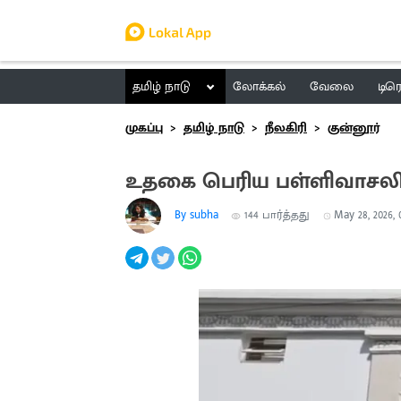
தமிழ் நாடு
லோக்கல்
வேலை
டிர
முகப்பு
தமிழ் நாடு
நீலகிரி
குன்னூர்
உதகை பெரிய பள்ளிவாசலில
By subha
144
பார்த்தது
May 28, 2026, 