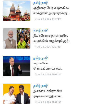
தமிழ் நாடு
குதிரை பேர வழக்கில்
கைதான இருவருக்கு
ஜாமின் வழங்கிய உயர்
Jul 28, 2026, 13:07 IST
நீதிமன்றம்
தமிழ் நாடு
நீட் வினாத்தாள் கசிவு
வழக்கில் வழக்கறிஞர்
ஆஜராகாததால்
Jul 28, 2026, 12:07 IST
விசாரணை
ஒத்திவைப்பு
தமிழ் நாடு
ஈரானின்
கொசுப்படையை
பாராட்டிய ரஷிய அதிபர்
Jul 28, 2026, 11:07 IST
புதின்
தமிழ் நாடு
இன்ஸ்டாகிராமில்
ராகுல் காந்தியை
முந்திய முதலமைச்சர்
Jul 28, 2026, 11:07 IST