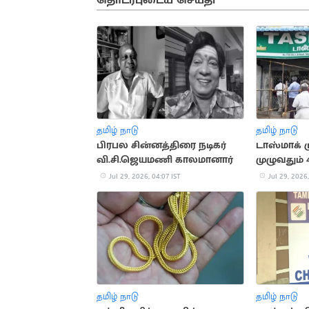
தொடர்புடைய செய்தி
தமிழ் நாடு
தமிழ் நாடு
பிரபல சின்னத்திரை நடிகர்
டாஸ்மாக் 
வி.சி.ஜெயமணி காலமானார்
முழுவதும் 
அதிரடி 
Jul 29, 2026, 04:07 IST
Jul 29, 2026,
தமிழ் நாடு
தமிழ் நாடு