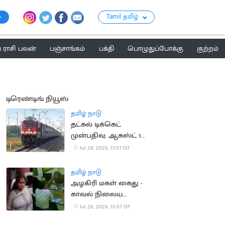
Tamil தமிழ்
ராசி பலன்
பஞ்சாங்கம்
பக்தி
பொழுதுப்போக்கு
குற்றம்
டிரெண்டிங் நியூஸ்
தமிழ் நாடு
தட்கல் டிக்கெட்
முன்பதிவு: ஆகஸ்ட் 1
முதல் டோக்கன் முறை
Jul 28, 2026, 17:07 IST
அமல்
தமிழ் நாடு
அழகிரி மகள் கைது -
காவல் நிலைய
பிணையில் விடுவிப்பு
Jul 28, 2026, 15:07 IST