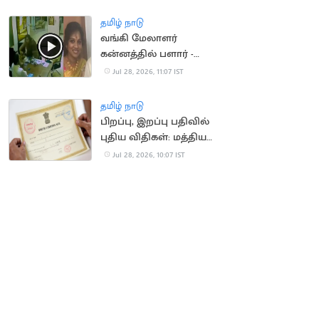
விஜய்
தமிழ் நாடு
வங்கி மேலாளர்
கன்னத்தில் பளார் -
அழகிரி மகளிடம்
Jul 28, 2026, 11:07 IST
விசாரணை
தமிழ் நாடு
பிறப்பு, இறப்பு பதிவில்
புதிய விதிகள்: மத்திய
அரசு சட்டம் திருத்தம்
Jul 28, 2026, 10:07 IST