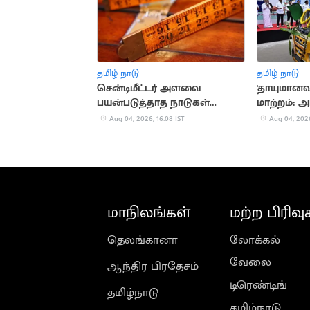
தமிழ் நாடு
தமிழ் நாடு
சென்டிமீட்டர் அளவை
'தாயுமானவர
பயன்படுத்தாத நாடுகள்
மாற்றம்: அர
தெரியுமா?
புதிய பெயர
Aug 04, 2026, 16:08 IST
Aug 04, 2026
மாநிலங்கள்
மற்ற பிரிவு
தெலங்கானா
லோக்கல்
வேலை
ஆந்திர பிரதேசம்
டிரெண்டிங்
தமிழ்நாடு
தமிழ்நாடு