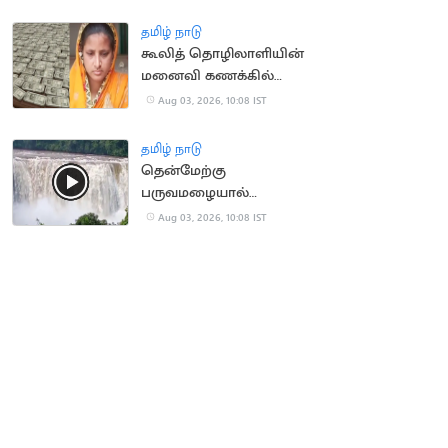
மாணவர்கள்
தமிழ் நாடு
கூலித் தொழிலாளியின்
மனைவி கணக்கில்
ரூ.100 கோடி வரவு:
Aug 03, 2026, 10:08 IST
அதிர்ச்சி சம்பவம்
தமிழ் நாடு
தென்மேற்கு
பருவமழையால்
ஆர்ப்பரித்து கொட்டும்
Aug 03, 2026, 10:08 IST
அதிரப்பள்ளி நீர்வீழ்ச்சி