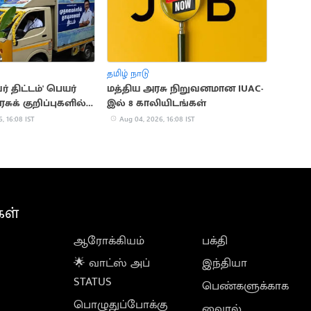
தமிழ் நாடு
் திட்டம்' பெயர்
மத்திய அரசு நிறுவனமான IUAC-
சுக் குறிப்புகளில்
இல் 8 காலியிடங்கள்
்!
, 16:08 IST
Aug 04, 2026, 16:08 IST
கள்
ஆரோக்கியம்
பக்தி
🌟 வாட்ஸ் அப்
இந்தியா
STATUS
பெண்களுக்காக
பொழுதுப்போக்கு
வைரல்