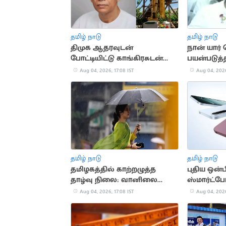
தமிழ் நாடு
தமிழ் நாடு
திமுக ஆதரவுடன்
நான் யார்
போட்டியிட்டு காங்கிரசுடன்
பயன்படுத்
இணைந்த காமன்வீல் கட்சி
உதயநிதி ஸ
Aug 04, 2026, 17:08 IST
Aug 04, 2026
தமிழ் நாடு
தமிழ் நாடு
தமிழகத்தில் காற்றழுத்த
புதிய ஒன்
தாழ்வு நிலை: வானிலை
ஸ்மார்ட்ப
மையம் எச்சரிக்கை
அறிமுகம்!
Aug 04, 2026, 17:08 IST
Aug 04, 2026