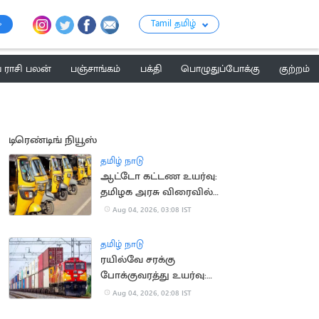
Tamil தமிழ்
ராசி பலன்
பஞ்சாங்கம்
பக்தி
பொழுதுப்போக்கு
குற்றம்
டிரெண்டிங் நியூஸ்
தமிழ் நாடு
ஆட்டோ கட்டண உயர்வு:
தமிழக அரசு விரைவில்
அறிவிப்பு?
Aug 04, 2026, 03:08 IST
தமிழ் நாடு
ரயில்வே சரக்கு
போக்குவரத்து உயர்வு:
ரூ.1,137 கோடி கூடுதல்
Aug 04, 2026, 02:08 IST
வருவாய்