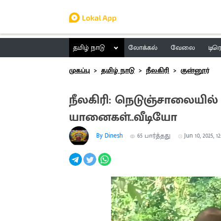
தமிழ் நாடு
லோக்கல்
வேலை
டிர
முகப்பு
தமிழ் நாடு
நீலகிரி
குன்னூர்
நீலகிரி: நெடுஞ்சாலையில் ம
யானைகள்..வீடியோ
By Dinesh
65
பார்த்தது
Jun 10, 2025, 1