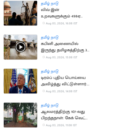
தமிழ் நாடு
லிவ்-இன்
உறவுகளுக்கும் 498ஏ
பிரிவு பாதுகாப்பு:
Aug 03, 2026, 16:08 IST
உச்சநீதிமன்றம் தீர்ப்பு
தமிழ் நாடு
கபினி அணையில்
இருந்து தமிழகத்திற்கு 30
ஆயிரம் கன அடி நீர்
Aug 03, 2026, 15:08 IST
திறப்பு
தமிழ் நாடு
டிரம்ப் புதிய பொய்யை
அவிழ்த்து விட்டுள்ளார்:
ஈரானிய ஊடகங்கள்
Aug 03, 2026, 14:08 IST
சாடல்
தமிழ் நாடு
ஆலமரத்திற்கு 107-வது
பிறந்தநாள்: கேக் வெட்டி
கொண்டாடிய
Aug 03, 2026, 11:08 IST