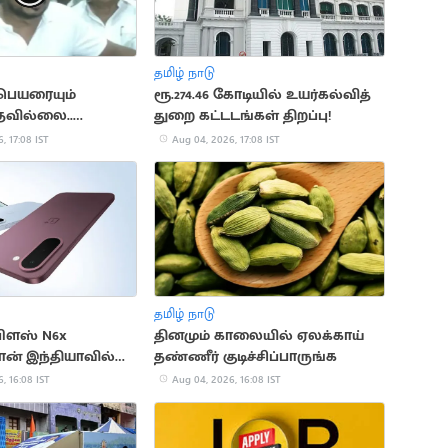
தமிழ் நாடு
 பெயரையும்
ரூ.274.46 கோடியில் உயர்கல்வித்
தவில்லை..
துறை கட்டடங்கள் திறப்பு!
்டாலின்
, 17:08 IST
Aug 04, 2026, 17:08 IST
தமிழ் நாடு
பிளஸ் N6x
தினமும் காலையில் ஏலக்காய்
ோன் இந்தியாவில்
தண்ணீர் குடிச்சிப்பாருங்க
, 16:08 IST
Aug 04, 2026, 16:08 IST