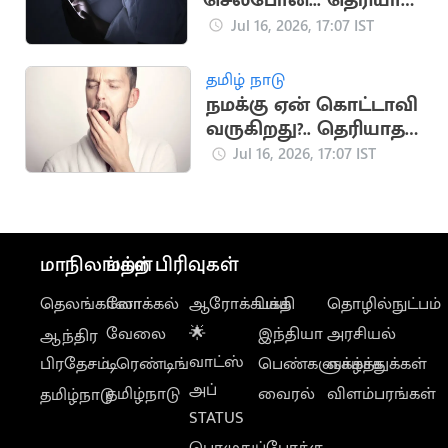
செல்போன்... தெரியாத
ஆபத்துகள்
Jul 16, 2026, 17:07 IST
தமிழ் நாடு
நமக்கு ஏன் கொட்டாவி
வருகிறது?.. தெரியாத
சுவாரஸ்ய
Jul 16, 2026, 17:07 IST
காரணங்கள்
மாநிலங்கள்
மற்ற பிரிவுகள்
தெலங்கானா
லோக்கல்
ஆரோக்கியம்
பக்தி
தொழில்நுட்பம்
வேலை
🌟
இந்தியா
அரசியல்
ஆந்திர
வாட்ஸ்
பிரதேசம்
டிரெண்டிங்
பெண்களுக்காக
வாழ்த்துக்கள்
அப்
தமிழ்நாடு
வைரல்
விளம்பரங்கள்
தமிழ்நாடு
STATUS
பொழுதுப்போக்கு