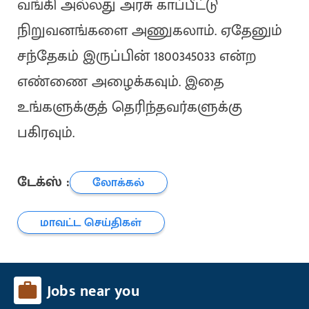
வங்கி அல்லது அரசு காப்பீட்டு
நிறுவனங்களை அணுகலாம். ஏதேனும்
சந்தேகம் இருப்பின் 1800345033 என்ற
எண்ணை அழைக்கவும். இதை
உங்களுக்குத் தெரிந்தவர்களுக்கு
பகிரவும்.
டேக்ஸ் :
லோக்கல்
மாவட்ட செய்திகள்
Jobs near you