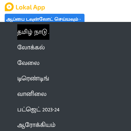
ஆப்பை டவுன்லோட் செய்யவும்
தமிழ் நாடு
லோக்கல்
வேலை
டிரெண்டிங்
வானிலை
பட்ஜெட் 2023-24
ஆரோக்கியம்