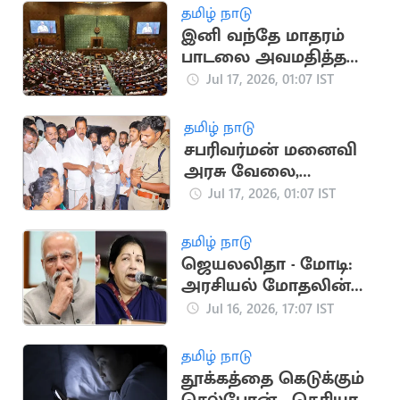
தமிழ் நாடு
இனி வந்தே மாதரம்
பாடலை அவமதித்தல்
தண்டனை நிச்சயம்
Jul 17, 2026, 01:07 IST
தமிழ் நாடு
சபரிவர்மன் மனைவி
அரசு வேலை,
நிவாரணத்தை ஏற்க
Jul 17, 2026, 01:07 IST
மறுப்பு: அமைச்சர்கள்
ஏமாற்றத்துடன்
தமிழ் நாடு
திரும்பினர்
ஜெயலலிதா - மோடி:
அரசியல் மோதலின்
முக்கிய தருணங்கள்
Jul 16, 2026, 17:07 IST
தமிழ் நாடு
தூக்கத்தை கெடுக்கும்