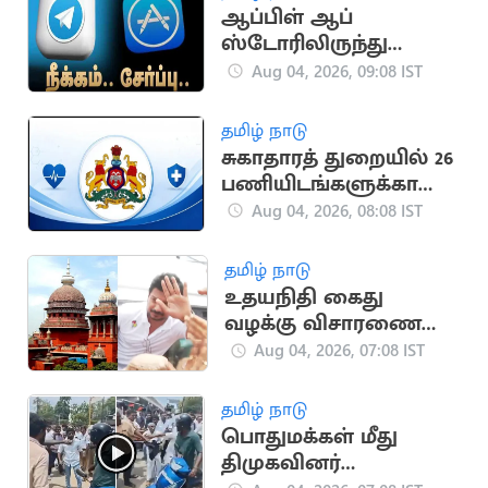
ஆப்பிள் ஆப்
ஸ்டோரிலிருந்து
டெலிகிராம் திடீர்
Aug 04, 2026, 09:08 IST
நீக்கம், மீண்டும் சேர்ப்பு
தமிழ் நாடு
சுகாதாரத் துறையில் 26
பணியிடங்களுக்கான
ஆள்சேர்ப்பு
Aug 04, 2026, 08:08 IST
தமிழ் நாடு
உதயநிதி கைது
வழக்கு விசாரணை
மதியம் 2.15-க்கு
Aug 04, 2026, 07:08 IST
ஒத்திவைப்பு
தமிழ் நாடு
பொதுமக்கள் மீது
திமுகவினர்