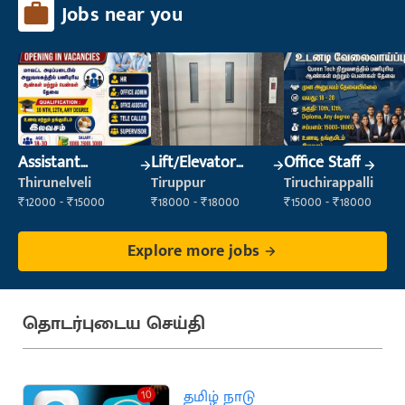
Jobs near you
Assistant
Lift/Elevator
Office Staff
Manager
Technician
Thirunelveli
Tiruppur
Tiruchirappalli
₹12000 - ₹15000
₹18000 - ₹18000
₹15000 - ₹18000
Explore more jobs
தொடர்புடைய செய்தி
தமிழ் நாடு