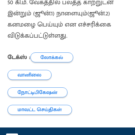
50 கி.மீ. வேகத்தில் பலத்த காற்றுடன்
இன்றும் (ஜூன்.1) நாளையும்(ஜூன்.2)
கனமழை பெய்யும் என எச்சரிக்கை
விடுக்கப்பட்டுள்ளது.
டேக்ஸ் :
லோக்கல்
வானிலை
நோட்டிபிகேஷன்
மாவட்ட செய்திகள்