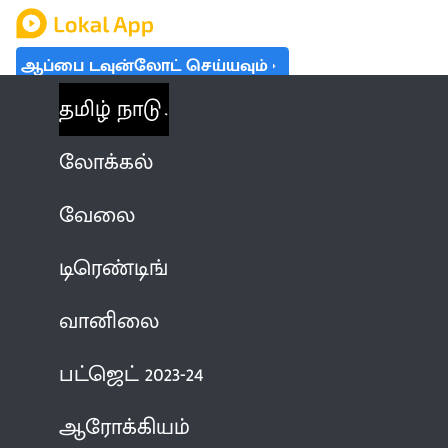
ஆப்பை டவுன்லோட் செய்யவும்
தமிழ் நாடு
லோக்கல்
வேலை
டிரெண்டிங்
வானிலை
பட்ஜெட் 2023-24
ஆரோக்கியம்