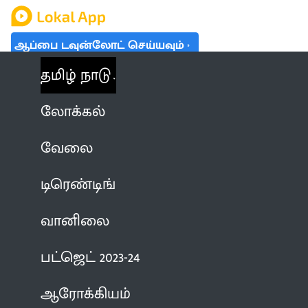
ஆப்பை டவுன்லோட் செய்யவும்
தமிழ் நாடு
லோக்கல்
வேலை
டிரெண்டிங்
வானிலை
பட்ஜெட் 2023-24
ஆரோக்கியம்