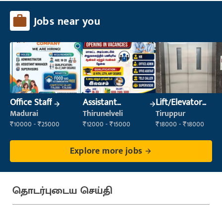
Jobs near you
Office Staff
Assistant
Lift/Elevator
Manager
Technician
Madurai
Thirunelveli
Tiruppur
₹10000 - ₹25000
₹12000 - ₹15000
₹18000 - ₹18000
Explore more jobs
தொடர்புடைய செய்தி