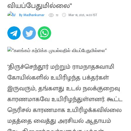
வியப்பேதுமில்லை”
By Madhankumar
72
Mar 18, 2025, 14:03 IST
"திருச்செந்தூர் மற்றும் ராமநாதசுவாமி
கோயில்களில் உயிரிழந்த பக்தர்கள்
இருவரும், தங்களது உடல் நலக்குறைவு
காரணமாகவே உயிரிழந்துள்ளனர். கூட்ட
நெரிசல் காரணமாக உயிரிழக்கவில்லை
மதத்தை வைத்து அரசியல் ஆதாயம்