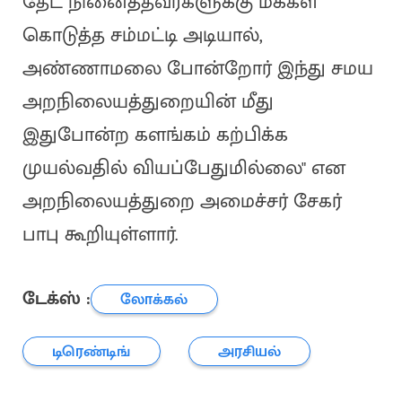
தேட நினைத்தவர்களுக்கு மக்கள்
கொடுத்த சம்மட்டி அடியால்,
அண்ணாமலை போன்றோர் இந்து சமய
அறநிலையத்துறையின் மீது
இதுபோன்ற களங்கம் கற்பிக்க
முயல்வதில் வியப்பேதுமில்லை" என
அறநிலையத்துறை அமைச்சர் சேகர்
பாபு கூறியுள்ளார்.
டேக்ஸ் :
லோக்கல்
டிரெண்டிங்
அரசியல்