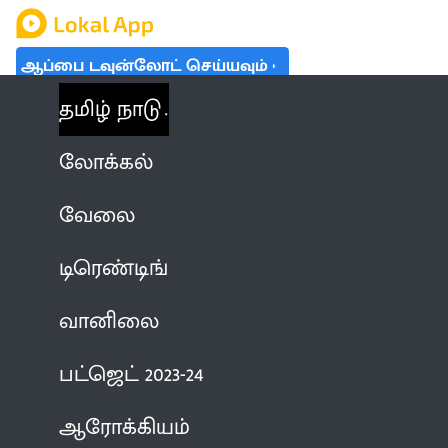
ஆப்பை டவுன்லோட் செய்யவும்
தமிழ் நாடு
லோக்கல்
வேலை
டிரெண்டிங்
வானிலை
பட்ஜெட் 2023-24
ஆரோக்கியம்