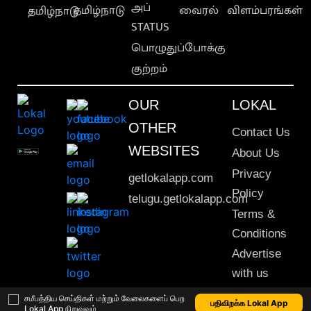
அப்
தமிழ்நாடு
வைரல்
விளம்பரங்கள்
தமிழ்நாடு
STATUS
பொழுதுப்போக்கு
குற்றம்
OUR
LOKAL
OTHER
Contact Us
WEBSITES
About Us
Privacy
getlokalapp.com
Policy
telugu.getlokalapp.com
Terms &
Conditions
Advertise
with us
Sitemap
சமீபத்திய செய்திகள் மற்றும் வேலைகளைப் பெற
பதிவிறக்க Lokal App
Lokal App நிறுவவும்
This material may not be published, transmitted, rewritten or redistributed. © 2020 Lokal App. All rights reserved.