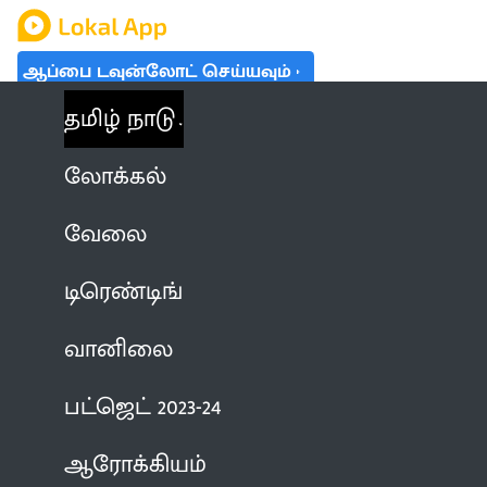
ஆப்பை டவுன்லோட் செய்யவும்
தமிழ் நாடு
லோக்கல்
வேலை
டிரெண்டிங்
வானிலை
பட்ஜெட் 2023-24
ஆரோக்கியம்