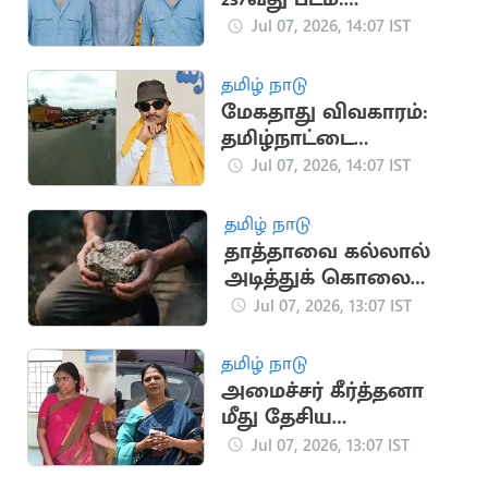
அனிமேஷன், ஏஐ
Jul 07, 2026, 14:07 IST
பணிகளால் படப்பிடிப்பு
தாமதம்
தமிழ் நாடு
மேகதாது விவகாரம்:
தமிழ்நாட்டை
கண்டித்து வாட்டாள்
Jul 07, 2026, 14:07 IST
நாகராஜ் போராட்டம்
தமிழ் நாடு
தாத்தாவை கல்லால்
அடித்துக் கொலை
செய்த 2 பேரன்கள்
Jul 07, 2026, 13:07 IST
கைது
தமிழ் நாடு
அமைச்சர் கீர்த்தனா
மீது தேசிய
குழந்தைகள்
Jul 07, 2026, 13:07 IST
பாதுகாப்பு