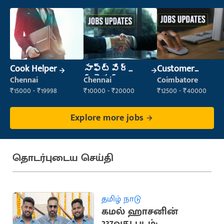
Cook Helper
సాఫ్ట్‌వేర్
Customer
ట్రైనర్
Support Officer
Chennai
Chennai
Coimbatore
₹15000 - ₹19998
₹10000 - ₹20000
₹12500 - ₹40000
Explore more jobs
தொடர்புடைய செய்தி
தமிழ் நாடு
கமல் ஹாசனின்
237வது படம்: