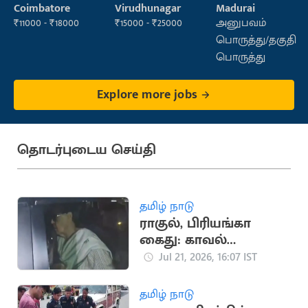
Executive
Coimbatore
Virudhunagar
Madurai
(Administration)
₹11000 - ₹18000
₹15000 - ₹25000
அனுபவம்
பொருத்து/தகுதி
பொருத்து
Explore more jobs
தொடர்புடைய செய்தி
தமிழ் நாடு
ராகுல், பிரியங்கா
கைது: காவல்
நிலையம் வந்த
Jul 21, 2026, 16:07 IST
சோனியா காந்தி
தமிழ் நாடு