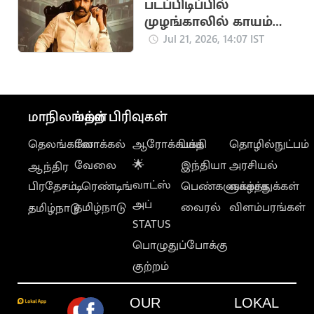
படப்பிடிப்பில்
முழங்காலில் காயம்
அடைந்த நடிகர்
Jul 21, 2026, 14:07 IST
பாலகிருஷ்ணா
மாநிலங்கள்
மற்ற பிரிவுகள்
தெலங்கானா
லோக்கல்
ஆரோக்கியம்
பக்தி
தொழில்நுட்பம்
வேலை
🌟
இந்தியா
அரசியல்
ஆந்திர
வாட்ஸ்
பிரதேசம்
டிரெண்டிங்
பெண்களுக்காக
வாழ்த்துக்கள்
அப்
தமிழ்நாடு
வைரல்
விளம்பரங்கள்
தமிழ்நாடு
STATUS
பொழுதுப்போக்கு
குற்றம்
OUR
LOKAL