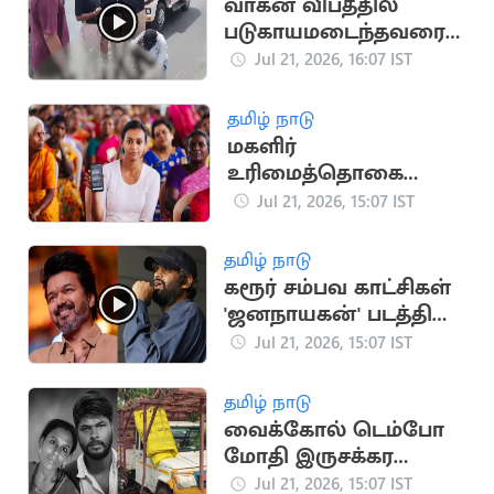
வாகன விபத்தில்
படுகாயமடைந்தவரை
மீட்டு
Jul 21, 2026, 16:07 IST
மருத்துவமனையில்
சேர்த்த தவெக MLA
தமிழ் நாடு
மகளிர்
உரிமைத்தொகை
உயர்கிறதா? புதிய
Jul 21, 2026, 15:07 IST
விண்ணப்பங்கள்
பெறத் திட்டம்
தமிழ் நாடு
கரூர் சம்பவ காட்சிகள்
'ஜனநாயகன்' படத்தில்
பயன்படுத்தப்பட்டதா?
Jul 21, 2026, 15:07 IST
எச்.வினோத் விளக்கம்
தமிழ் நாடு
வைக்கோல் டெம்போ
மோதி இருசக்கர
வாகனத்தில் சென்ற
Jul 21, 2026, 15:07 IST