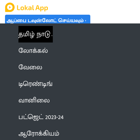
ஆப்பை டவுன்லோட் செய்யவும்
தமிழ் நாடு
லோக்கல்
வேலை
டிரெண்டிங்
வானிலை
பட்ஜெட் 2023-24
ஆரோக்கியம்