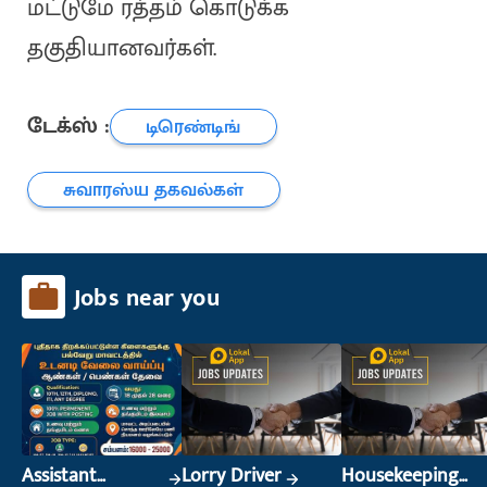
மட்டுமே ரத்தம் கொடுக்க
தகுதியானவர்கள்.
டேக்ஸ் :
டிரெண்டிங்
சுவாரஸ்ய தகவல்கள்
Jobs near you
Assistant
Lorry Driver
Housekeeping