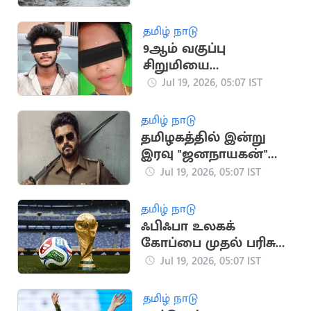
மாறிய ஜம்மு-காஷ்மீர்
தமிழ் நாடு
9ஆம் வகுப்பு
சிறுமியை
சுட்டுக்கொன்ற 16
Jul 19, 2026, 05:07 IST
வயது காதலன்
தமிழ் நாடு
தமிழகத்தில் இன்று
இரவு "ஜனநாயகன்"
பட டிக்கெட் முன்பதிவு
Jul 19, 2026, 05:07 IST
தொடக்கம்
தமிழ் நாடு
ஃபிஃபா உலகக்
கோப்பை முதல் பரிசு
தொகை அறிவிப்பு
Jul 19, 2026, 05:07 IST
தமிழ் நாடு