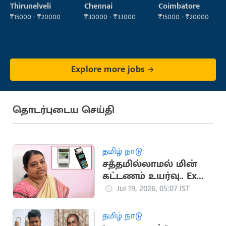
Manager
Staff
Thirunelveli
Chennai
Coimbatore
(Housekeeping)
₹15000 - ₹20000
₹30000 - ₹33000
₹15000 - ₹20000
Explore more jobs
தொடர்புடைய செய்தி
தமிழ் நாடு
சத்தமில்லாமல் மின்
கட்டணம் உயர்வு.. Ex
அமைச்சர் கீதா ஜீவன்
Jul 19, 2026, 05:07 IST
குற்றசாட்டு
தமிழ் நாடு