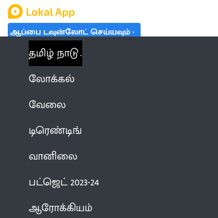
ஆப்பை டவுன்லோட் செய்யவும்
தமிழ் நாடு
லோக்கல்
வேலை
டிரெண்டிங்
வானிலை
பட்ஜெட் 2023-24
ஆரோக்கியம்