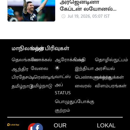
அர்ஜென்டினா
கேப்டன் லயோனல்
மெஸ்ஸி உருக்கமான
Jul 19, 2026, 05:07 IST
பதிவு!
மாநிலங்கள்
மற்ற பிரிவுகள்
தெலங்கானா
லோக்கல்
ஆரோக்கியம்
பக்தி
தொழில்நுட்பம்
வேலை
🌟
இந்தியா
அரசியல்
ஆந்திர
வாட்ஸ்
பிரதேசம்
டிரெண்டிங்
பெண்களுக்காக
வாழ்த்துக்கள்
அப்
தமிழ்நாடு
வைரல்
விளம்பரங்கள்
தமிழ்நாடு
STATUS
பொழுதுப்போக்கு
குற்றம்
OUR
LOKAL