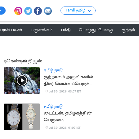
Tamil தமிழ்
ராசி பலன்
பஞ்சாங்கம்
பக்தி
பொழுதுப்போக்கு
குற்றம்
டிரெண்டிங் நியூஸ்
தமிழ் நாடு
குற்றாலம் அருவிகளில்
திடீர் வெள்ளப்பெருக்கு:
சுற்றுலாப் பயணிகள்
Jul 30, 2026, 03:07 IST
குளிக்க தடை
தமிழ் நாடு
டைட்டன்: தமிழகத்தின்
பெருமை,
இந்தியர்களின்
Jul 30, 2026, 01:07 IST
அடையாளம்