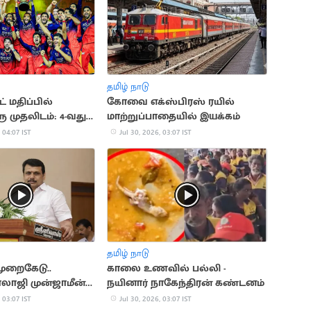
தமிழ் நாடு
் மதிப்பில்
கோவை எக்ஸ்பிரஸ் ரயில்
 முதலிடம்: 4-வது
மாற்றுப்பாதையில் இயக்கம்
சிஎஸ்கே
 04:07 IST
Jul 30, 2026, 03:07 IST
தமிழ் நாடு
முறைகேடு..
காலை உணவில் பல்லி -
ாலாஜி முன்ஜாமீன்
நயினார் நாகேந்திரன் கண்டனம்
 03:07 IST
Jul 30, 2026, 03:07 IST