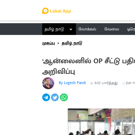
தமிழ் நாடு
லோக்கல்
வேலை
டிர
முகப்பு
தமிழ் நாடு
‘ஆன்லைனில் OP சீட்டு பதி
அறிவிப்பு
By Logesh Pandi
6122
பார்த்தது
Jun 11