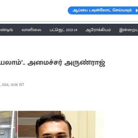
ஆப்பை டவுன்லோட் செய்யவும்
ெண்டிங்
வானிலை
பட்ஜெட் 2023-24
ஆரோக்கியம்
இன்றைய 
யலாம்’.. அமைச்சர் அருண்ராஜ்
, 2026, 10:06 IST