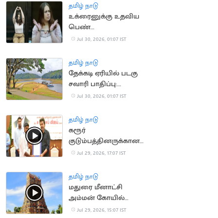
தமிழ் நாடு
உக்ரைனுக்கு உதவிய
பெண்
பத்திரிகையாளருக்கு 12
Jul 30, 2026, 01:07 IST
ஆண்டுகள் சிறை
தண்டனை
தமிழ் நாடு
தேக்கடி ஏரியில் படகு
சவாரி பாதிப்பு:
சுற்றுலாப் பயணிகள்
Jul 30, 2026, 01:07 IST
கவலை
தமிழ் நாடு
கரூர்
குடும்பத்தினருக்கான
அரசு பணி ரத்து..
Jul 29, 2026, 17:07 IST
உச்சநீதிமன்றத்தில்
தமிழக அரசு மனு
தமிழ் நாடு
மதுரை மீனாட்சி
அம்மன் கோயில்
நிலமோசடி.. 19 பேர் மீது
Jul 29, 2026, 15:07 IST