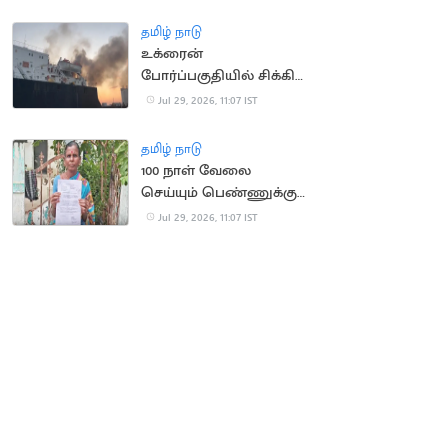
வழக்கு
தமிழ் நாடு
உக்ரைன்
போர்ப்பகுதியில் சிக்கிய
இந்திய மாலுமிகளை
Jul 29, 2026, 11:07 IST
பாதுகாப்பாக மீட்க
கோரிக்கை
தமிழ் நாடு
100 நாள் வேலை
செய்யும் பெண்ணுக்கு
ரூ.2.79 கோடி GST
Jul 29, 2026, 11:07 IST
நோட்டீஸ்