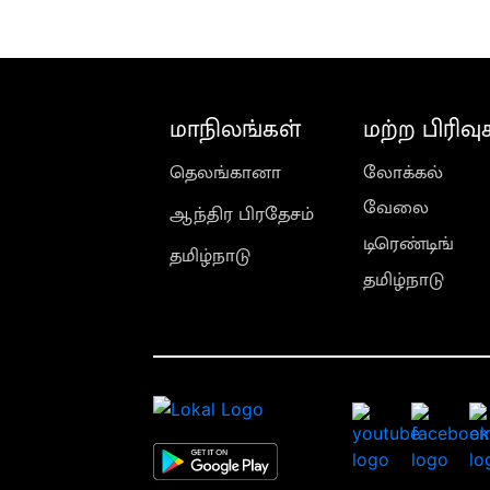
ராதாகிருஷ்ணன்
மாநிலங்கள்
மற்ற பிரிவு
தெலங்கானா
லோக்கல்
வேலை
ஆந்திர பிரதேசம்
டிரெண்டிங்
தமிழ்நாடு
தமிழ்நாடு