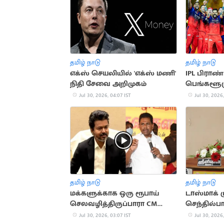
தமிழ் நாடு
தமிழ் நாடு
எக்ஸ் செயலியில் 'எக்ஸ் மணி'
IPL பிராண்ட
நிதி சேவை அறிமுகம்
பெங்களூரு
இடத்தில் 
Jul 30, 2026, 04:07 IST
Jul 30, 2026,
தமிழ் நாடு
தமிழ் நாடு
மக்களுக்காக ஒரு ரூபாய்
டாஸ்மாக் 
செலவழித்திருப்பாரா CM
செந்தில்ப
விஜய்: அனிதா
மனு
Jul 30, 2026, 03:07 IST
Jul 30, 2026,