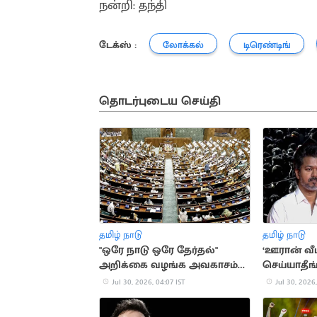
நன்றி: தந்தி
டேக்ஸ் :
லோக்கல்
டிரெண்டிங்
தொடர்புடைய செய்தி
தமிழ் நாடு
தமிழ் நாடு
"ஒரே நாடு ஒரே தேர்தல்"
‘ஊரான் வீட
அறிக்கை வழங்க அவகாசம்
செய்யாதீங்
நீட்டிப்பு
விமர்சனம்
Jul 30, 2026, 04:07 IST
Jul 30, 2026,