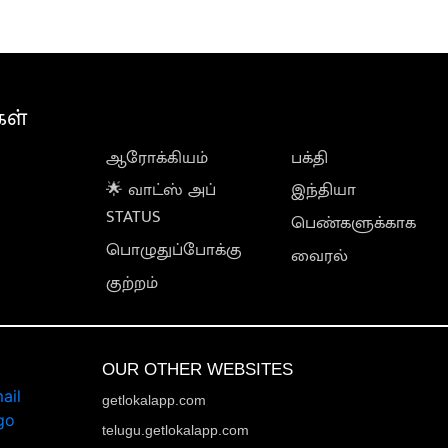
கள்
ஆரோக்கியம்
பக்தி
🌟 வாட்ஸ் அப்
இந்தியா
STATUS
பெண்களுக்காக
பொழுதுப்போக்கு
வைரல்
குற்றம்
OUR OTHER WEBSITES
getlokalapp.com
telugu.getlokalapp.com