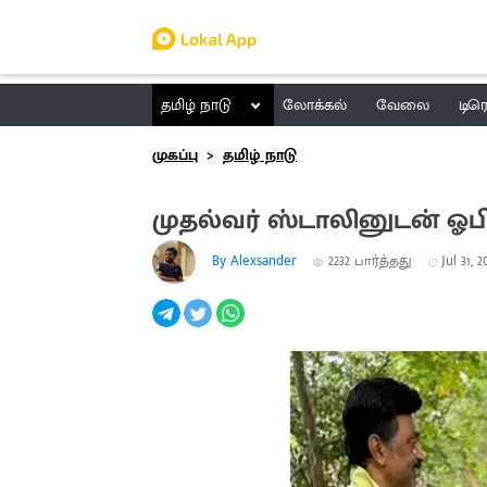
தமிழ் நாடு
லோக்கல்
வேலை
டிர
முகப்பு
தமிழ் நாடு
முதல்வர் ஸ்டாலினுடன் ஓபிஎ
By Alexsander
2232
பார்த்தது
Jul 31, 2