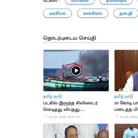
டேக்ஸ் :
லோக்கல்
டிரெண்டிங்
அரசியல்
காங்கிரஸ்
தளபதி
தொடர்புடைய செய்தி
தமிழ் நாடு
தமிழ் நாடு
படகில் இருந்த சிலிண்டர்
30 கோடி 
வெடித்து விபத்து..
படைத்த பி
நடுக்கடலில் மீனவர்கள்
ரீல்ஸ்
Jul 26, 2026, 09:07 IST
Jul 26, 2026,
தவிப்பு