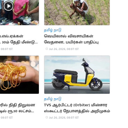
தமிழ் நாடு
.எல்.ஏக்கள்
வெயிலால் விவசாயிகள்
 30ம் தேதி மீண்டும்
வேதனை.. பயிர்கள் பாதிப்பு
ை
 08:07 IST
Jul 26, 2026, 08:07 IST
தமிழ் நாடு
ூரில் நிதி நிறுவன
TVS ஆர்பிட்டர் (Orbiter) மின்சார
டில் ரூ.50 லட்சம்
ஸ்கூட்டர் நேபாளத்தில் அறிமுகம்
ருட்டு
 08:07 IST
Jul 26, 2026, 08:07 IST