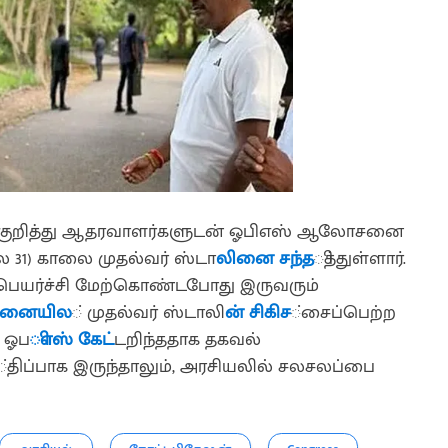
ை குறித்து ஆதரவாளர்களுடன் ஓபிஎஸ் ஆலோசனை
ை 31) காலை முதல்வர் ஸ்டா
லினை சந்த
ித்துள்ளார்.
பெயர்ச்சி மேற்கொண்டபோது இருவரும்
மனையில
் முதல்வர் ஸ்டாலி
ன் சிகிச
்சைப்பெற்ற
ு ஓப
ிஎஸ் கேட்
டறிந்ததாக தகவல்
்திப்பாக இருந்தாலும், அரசியலில் சலசலப்பை