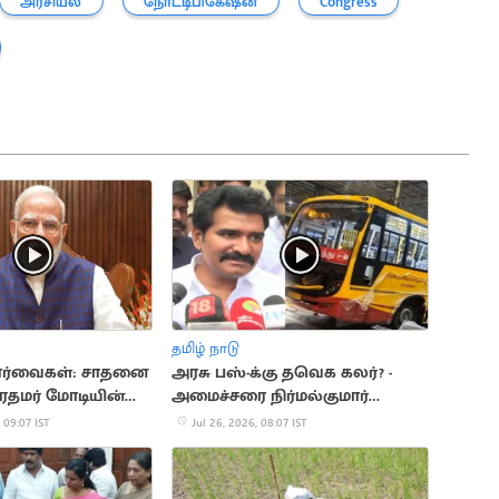
அரசியல்
நோட்டிபிகேஷன்
Congress
தமிழ் நாடு
பார்வைகள்: சாதனை
அரசு பஸ்-க்கு தவெக கலர்? -
ரதமர் மோடியின்
அமைச்சரை நிர்மல்குமார்
விளக்கம்
 09:07 IST
Jul 26, 2026, 08:07 IST