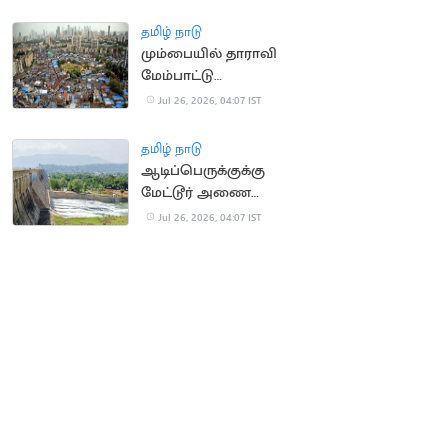
மரியாதை
தமிழ் நாடு
மும்பையில் தாராவி
மேம்பாட்டு
திட்டத்துக்காக வீடுகளை
Jul 26, 2026, 04:07 IST
காலி செய்த 1,023
குடும்பங்கள்
தமிழ் நாடு
ஆடிப்பெருக்குக்கு
மேட்டூர் அணை
திறக்கப்படுமா?.. மக்கள்
Jul 26, 2026, 04:07 IST
எதிர்பார்ப்பு