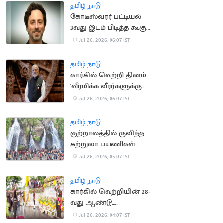
தமிழ் நாடு
கோடீஸ்வரர் பட்டியல்
3வது இடம் பிடித்த கூகுள்
இணை நிறுவனர்
Jul 26, 2026, 06:07 IST
தமிழ் நாடு
கார்கில் வெற்றி தினம்:
'வீரமிக்க வீரர்களுக்கு
தேசம் நன்றி
Jul 26, 2026, 06:07 IST
தெரிவிக்கிறது'.. பிரதமர்
மோடி
தமிழ் நாடு
குற்றாலத்தில் குவிந்த
சுற்றுலா பயணிகள்:
அருவிகளில் ஆனந்த
Jul 26, 2026, 05:07 IST
குளியல்
தமிழ் நாடு
கார்கில் வெற்றியின் 28-
வது ஆண்டு..
வீரர்களுக்கு ராணுவ
Jul 26, 2026, 04:07 IST