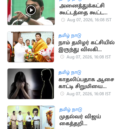
பிழைத்தார்
அனைத்துக்கட்சி
கூட்டத்தை கூட்ட
வேண்டும்.. சீமான்
Aug 07, 2026, 16:08 IST
வலியுறுத்தல்
தமிழ் நாடு
நாம் தமிழர் கட்சியில்
இருந்து விலகி
தவெகவில் இணைந்த
Aug 07, 2026, 16:08 IST
புகழேந்தி மாறன்
தமிழ் நாடு
காதலிப்பதாக ஆசை
காட்டி சிறுமியை
பலாத்காரம் செய்த
Aug 07, 2026, 16:08 IST
சிறுவன்
தமிழ் நாடு
முதல்வர் விஜய்
கைத்தறி