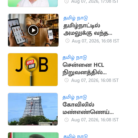
உருவான வரலாறு!
Aug 07, 2026, 17:08 IST
தமிழ் நாடு
தமிழ்நாட்டில்
அமலுக்கு வந்த
ஆன்லைன் மது
Aug 07, 2026, 16:08 IST
விற்பனை.. அமைச்சர்
தகவல்
தமிழ் நாடு
சென்னை HCL
நிறுவனத்தில்
வேலைவாய்ப்பு:
Aug 07, 2026, 16:08 IST
ஆகஸ்ட் 8, 9-ல்
நேர்முகத் தேர்வு!
தமிழ் நாடு
கோவிலில்
மண்எண்ணெய்
ஊற்றி தீக்குளித்த
Aug 07, 2026, 16:08 IST
பக்தர்:
அதிர்ஷ்டவசமாக உயிர்
தமிழ் நாடு