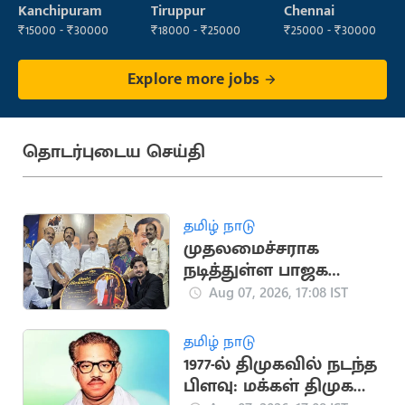
Operator
Engineer
Kanchipuram
Tiruppur
Chennai
₹15000 - ₹30000
₹18000 - ₹25000
₹25000 - ₹30000
Explore more jobs
தொடர்புடைய செய்தி
தமிழ் நாடு
முதலமைச்சராக
நடித்துள்ள பாஜக
மூத்த தலைவர்
Aug 07, 2026, 17:08 IST
எச்.ராஜா
தமிழ் நாடு
1977-ல் திமுகவில் நடந்த
பிளவு: மக்கள் திமுக