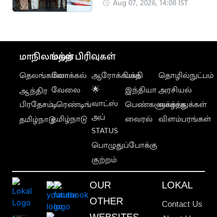
கண்காட்சியை
Aug 07, 2026, 14:08 IST
தொடங்கி வைத்தார்
மாநிலங்கள்
மற்ற பிரிவுகள்
தெலங்கானா
லோக்கல்
ஆரோக்கியம்
பக்தி
தொழில்நுட்பம்
வேலை
🌟
இந்தியா
அரசியல்
ஆந்திர
வாட்ஸ்
பிரதேசம்
டிரெண்டிங்
பெண்களுக்காக
வாழ்த்துக்கள்
அப்
தமிழ்நாடு
வைரல்
விளம்பரங்கள்
தமிழ்நாடு
STATUS
பொழுதுப்போக்கு
குற்றம்
OUR
LOKAL
OTHER
Contact Us