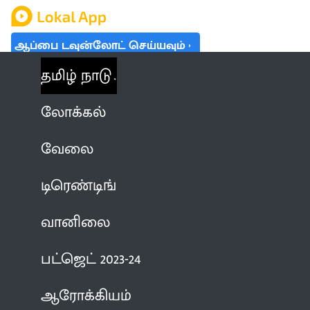
ஆப்பை டவுன்லோட் செய்யவும்
தமிழ் நாடு
லோக்கல்
வேலை
டிரெண்டிங்
வானிலை
பட்ஜெட் 2023-24
ஆரோக்கியம்