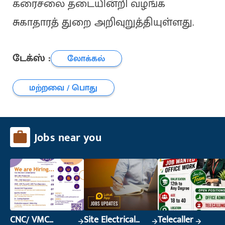
கரைசலை தடையின்றி வழங்க
சுகாதாரத் துறை அறிவுறுத்தியுள்ளது.
டேக்ஸ் :
லோக்கல்
மற்றவை / பொது
Jobs near you
CNC/ VMC
Site Electrical
Telecaller