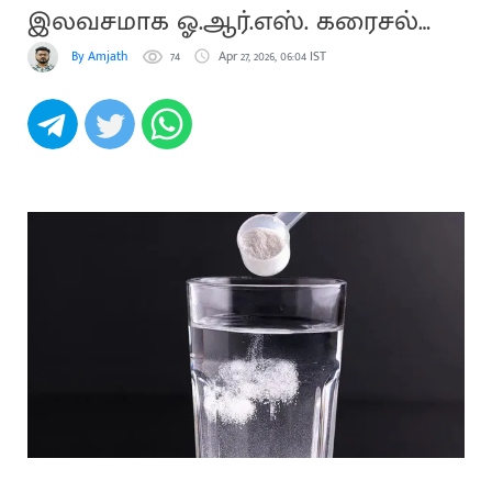
இலவசமாக ஓ.ஆர்.எஸ். கரைசல்
வழங்க உத்தரவு!
By Amjath
74
Apr 27, 2026, 06:04 IST