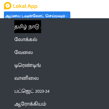
ஆப்பை டவுன்லோட் செய்யவும்
தமிழ் நாடு
லோக்கல்
வேலை
டிரெண்டிங்
வானிலை
பட்ஜெட் 2023-24
ஆரோக்கியம்