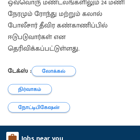
ஒவ்வொரு மண்டலங்களிலும் 24 மணி
நேரமும் ரோந்து மற்றும் கலால்
போலீசார் தீவிர கண்காணிப்பில்
ஈடுபடுவார்கள் என
தெரிவிக்கப்பட்டுள்ளது.
டேக்ஸ் :
லோக்கல்
நிர்வாகம்
நோட்டிபிகேஷன்
Jobs near you