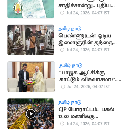
சாதிச்சான்று.. புதிய
காலக்கெடு அறிவிப்பு
Jul 24, 2026, 04:07 IST
தமிழ் நாடு
பெண்ணுடன் ஓடிய
இளைஞரின் தந்தை
அடித்துக் கொலை.. 9
Jul 24, 2026, 04:07 IST
பேருக்கு சிறை
தமிழ் நாடு
“பாஜக ஆட்சிக்கு
காட்டும் விசுவாசமா?"..
CM விஜய்க்கு அப்பாவு
Jul 24, 2026, 04:07 IST
கேள்வி
தமிழ் நாடு
CJP போராட்டம்.. பகல்
12.30 மணிக்கு
பேச்சுவார்த்தை
Jul 24, 2026, 04:07 IST