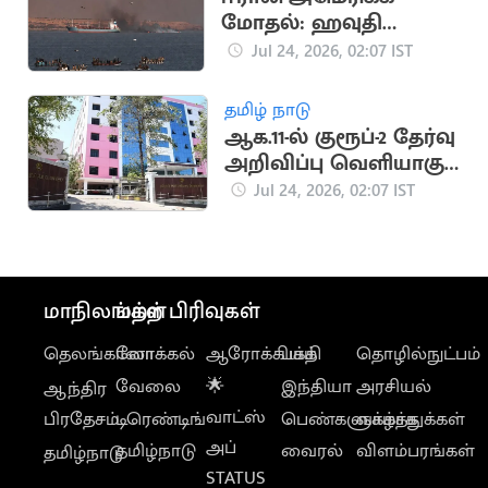
மோதல்: ஹவுதி
கிளர்ச்சியாளர்கள்
Jul 24, 2026, 02:07 IST
கப்பல்கள் மீது
தாக்குதல்
தமிழ் நாடு
ஆக.11-ல் குரூப்-2 தேர்வு
அறிவிப்பு வெளியாகும்
என ஏறிவிப்பு
Jul 24, 2026, 02:07 IST
மாநிலங்கள்
மற்ற பிரிவுகள்
தெலங்கானா
லோக்கல்
ஆரோக்கியம்
பக்தி
தொழில்நுட்பம்
வேலை
🌟
இந்தியா
அரசியல்
ஆந்திர
வாட்ஸ்
பிரதேசம்
டிரெண்டிங்
பெண்களுக்காக
வாழ்த்துக்கள்
அப்
தமிழ்நாடு
வைரல்
விளம்பரங்கள்
தமிழ்நாடு
STATUS