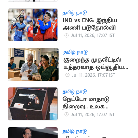
சம்பவம்
தமிழ் நாடு
IND vs ENG: இந்திய
அணி படுதோல்வி
Jul 11, 2026, 17:07 IST
தமிழ் நாடு
குறைந்த முதலீட்டில்
உத்தரவாத ஓய்வூதியம்:
முழு விவரங்கள்
Jul 11, 2026, 17:07 IST
தமிழ் நாடு
நேட்டோ மாநாடு
நிறைவு.. உலக
நாடுகளை
Jul 11, 2026, 17:07 IST
அதிரவைத்த துருக்கி
அதிபரின் விசித்திர
தமிழ் நாடு
பரிசு