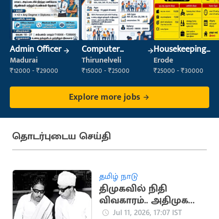
Admin Officer
Computer
Housekeeping
Operator
Staff
Madurai
Thirunelveli
Erode
(Housekeeping)
₹12000 - ₹29000
₹15000 - ₹25000
₹25000 - ₹30000
Explore more jobs
தொடர்புடைய செய்தி
தமிழ் நாடு
திமுகவில் நிதி
விவகாரம்.. அதிமுக
உருவாக காரணமான
Jul 11, 2026, 17:07 IST