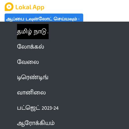
ஆப்பை டவுன்லோட் செய்யவும்
தமிழ் நாடு
லோக்கல்
வேலை
டிரெண்டிங்
வானிலை
பட்ஜெட் 2023-24
ஆரோக்கியம்