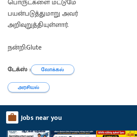
பொருட்களை மட்டுமே
பயன்படுத்துமாறு அவர்
அறிவுறுத்தியுள்ளார்.
நன்றி:Glute
டேக்ஸ் :
லோக்கல்
அரசியல்
Jobs near you