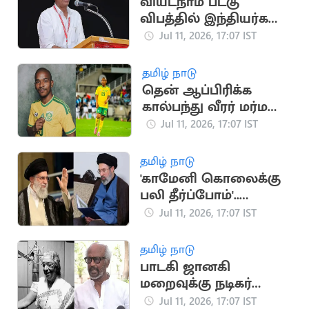
வியட்நாம் படகு
விபத்தில் இந்தியர்கள்
உயிரிழப்பு.. CPI
Jul 11, 2026, 17:07 IST
இரங்கல்
தமிழ் நாடு
தென் ஆப்பிரிக்க
கால்பந்து வீரர் மர்ம
மரணம்
Jul 11, 2026, 17:07 IST
தமிழ் நாடு
'காமேனி கொலைக்கு
பலி தீர்ப்போம்'..
அமெரிக்கா,
Jul 11, 2026, 17:07 IST
இஸ்ரேலுக்கு மிரட்டல்
தமிழ் நாடு
பாடகி ஜானகி
மறைவுக்கு நடிகர்
ரஜினிகாந்த் இரங்கல்
Jul 11, 2026, 17:07 IST