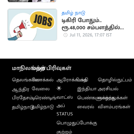
தமிழ் நாடு
டிகிரி போதும்..
ரூ.48,000 சம்பளத்தில்
சூப்பர் வேலை
Jul 11, 2026, 17:07 IST
மாநிலங்கள்
மற்ற பிரிவுகள்
தெலங்கானா
லோக்கல்
ஆரோக்கியம்
பக்தி
தொழில்நுட்பம்
வேலை
🌟
இந்தியா
அரசியல்
ஆந்திர
வாட்ஸ்
பிரதேசம்
டிரெண்டிங்
பெண்களுக்காக
வாழ்த்துக்கள்
அப்
தமிழ்நாடு
வைரல்
விளம்பரங்கள்
தமிழ்நாடு
STATUS
பொழுதுப்போக்கு
குற்றம்