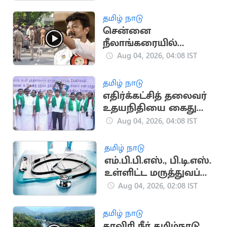
திசைதிருப்பும் முயற்சி
- டி.ஆர்.பி.ராஜா
தமிழ் நாடு
சென்னை
நீலாங்கரையில்
உதயநிதி வீட்டில்
Aug 04, 2026, 04:08 IST
போலீசார் குவிப்பு
தமிழ் நாடு
எதிர்க்கட்சித் தலைவர்
உதயநிதியை கைது
செய்ய போலீஸ்
Aug 04, 2026, 04:08 IST
வருகை
தமிழ் நாடு
எம்.பி.பி.எஸ்., பி.டி.எஸ்.
உள்ளிட்ட மருத்துவப்
படிப்புகளுக்கு இன்று
Aug 04, 2026, 02:08 IST
கலந்தாய்வு
தமிழ் நாடு
காவிரி நீர் தமிழ்நாடு