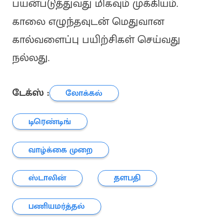
பயன்படுத்துவது மிகவும் முக்கியம்.
காலை எழுந்தவுடன் மெதுவான
கால்வளைப்பு பயிற்சிகள் செய்வது
நல்லது.
டேக்ஸ் :
லோக்கல்
டிரெண்டிங்
வாழ்க்கை முறை
ஸ்டாலின்
தளபதி
பணியமர்த்தல்