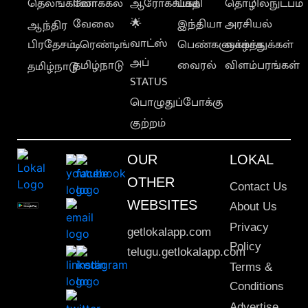
தெலங்கானா
லோக்கல்
ஆரோக்கியம்
பக்தி
தொழில்நுட்பம்
வேலை
🌟
இந்தியா
அரசியல்
ஆந்திர
வாட்ஸ்
பிரதேசம்
டிரெண்டிங்
பெண்களுக்காக
வாழ்த்துக்கள்
அப்
தமிழ்நாடு
வைரல்
விளம்பரங்கள்
தமிழ்நாடு
STATUS
பொழுதுப்போக்கு
குற்றம்
OUR
LOKAL
OTHER
Contact Us
WEBSITES
About Us
Privacy
getlokalapp.com
Policy
telugu.getlokalapp.com
Terms &
Conditions
Advertise