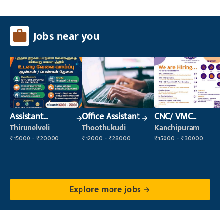
Jobs near you
Assistant
Office Assistant
CNC/ VMC
Manager
Operator
Thirunelveli
Thoothukudi
Kanchipuram
₹15000 - ₹20000
₹12000 - ₹28000
₹15000 - ₹30000
Explore more jobs