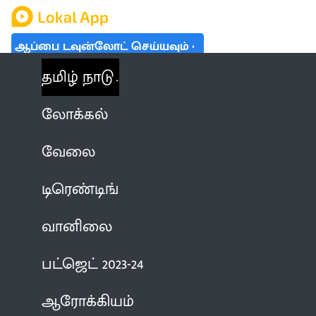
ஆப்பை டவுன்லோட் செய்யவும்
தமிழ் நாடு
லோக்கல்
வேலை
டிரெண்டிங்
வானிலை
பட்ஜெட் 2023-24
ஆரோக்கியம்