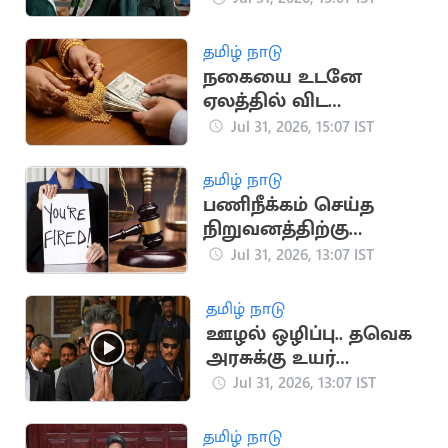
தமிழ் நாடு
நகையை உடனே
ஏலத்தில் விட
முடியாது.. ஆர்பிஐ
Jul 31, 2026, 15:07 IST
விதிமுறைகள்
விளக்கம்
தமிழ் நாடு
பணிநீக்கம் செய்த
நிறுவனத்திற்கு
எதிராக வழக்கு.. ரூ.19
Jul 31, 2026, 13:07 IST
லட்சம் இழப்பீடு பெற்ற
பெண்
தமிழ் நாடு
ஊழல் ஒழிப்பு.. தவெக
அரசுக்கு உயர்
நீதிமன்றம் பாராட்டு
Jul 31, 2026, 13:07 IST
தமிழ் நாடு