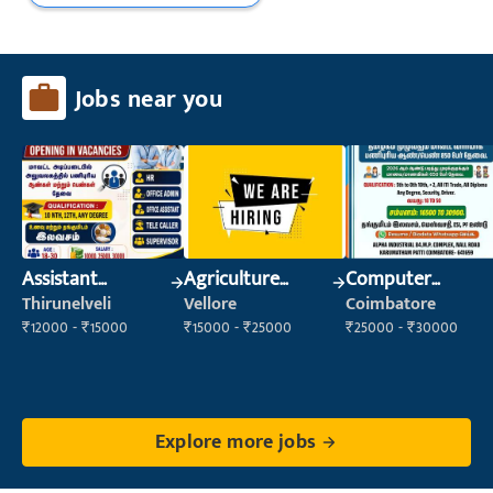
Jobs near you
Assistant
Agriculture
Computer
Manager
Labour
Operator
Thirunelveli
Vellore
Coimbatore
₹12000 - ₹15000
₹15000 - ₹25000
₹25000 - ₹30000
Explore more jobs