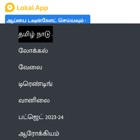
ஆப்பை டவுன்லோட் செய்யவும்
தமிழ் நாடு
லோக்கல்
வேலை
டிரெண்டிங்
வானிலை
பட்ஜெட் 2023-24
ஆரோக்கியம்