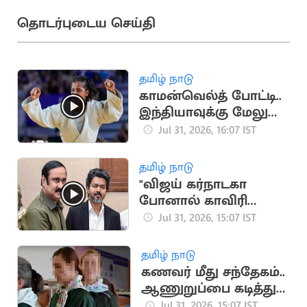
தொடர்புடைய செய்தி
தமிழ் நாடு
காமன்வெல்த் போட்டி..
இந்தியாவுக்கு மேலும்
ஒரு தங்கம்
Jul 31, 2026, 16:07 IST
தமிழ் நாடு
"விஜய் கர்நாடகா
போனால் காவிரி
வந்துவிடாது" -
Jul 31, 2026, 15:07 IST
அன்புமணி விமர்சனம்
தமிழ் நாடு
கணவர் மீது சந்தேகம்..
ஆணுறுப்பை கடித்து
துப்பிய மனைவி
Jul 31, 2026, 15:07 IST