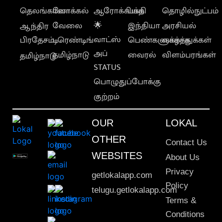
தெலங்கானா
லோக்கல்
ஆரோக்கியம்
பக்தி
தொழில்நுட்பம்
வேலை
🌟
இந்தியா
அரசியல்
ஆந்திர
வாட்ஸ்
பிரதேசம்
டிரெண்டிங்
பெண்களுக்காக
வாழ்த்துக்கள்
அப்
தமிழ்நாடு
வைரல்
விளம்பரங்கள்
தமிழ்நாடு
STATUS
பொழுதுப்போக்கு
குற்றம்
OUR
LOKAL
OTHER
Contact Us
WEBSITES
About Us
Privacy
getlokalapp.com
Policy
telugu.getlokalapp.com
Terms &
Conditions