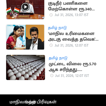
குடிநீர் பணிகளை
மேற்கொள்ள ரூ.340
கோடி ஒதுக்கீடு செய்த
Jul 31, 2026, 13:07 IST
CM விஜய்
தமிழ் நாடு
‘மாநில உரிமைகளை
அடகு வைத்த தவெக’..
கனிமொழி காட்டம்
Jul 31, 2026, 12:07 IST
தமிழ் நாடு
முட்டை விலை ரூ.5.70
ஆக சரிந்தது..
மக்களுக்கு நிம்மதி
Jul 31, 2026, 12:07 IST
மாநிலங்கள்
மற்ற பிரிவுகள்