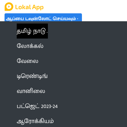
ஆப்பை டவுன்லோட் செய்யவும்
தமிழ் நாடு
லோக்கல்
வேலை
டிரெண்டிங்
வானிலை
பட்ஜெட் 2023-24
ஆரோக்கியம்