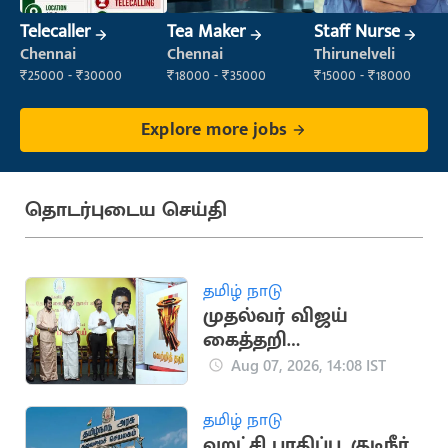
Telecaller
Tea Maker
Staff Nurse
Chennai
Chennai
Thirunelveli
₹25000 - ₹30000
₹18000 - ₹35000
₹15000 - ₹18000
Explore more jobs
தொடர்புடைய செய்தி
தமிழ் நாடு
முதல்வர் விஜய்
கைத்தறி
கண்காட்சியை
Aug 07, 2026, 14:08 IST
தொடங்கி வைத்தார்
தமிழ் நாடு
வறட்சி பாதிப்பு, குடிநீர்