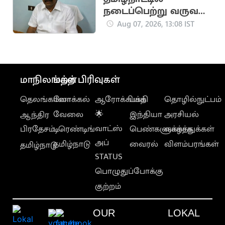
நடைப்பெற்று வருவது
அம்மா ஆட்சி அல்ல..
Aug 07, 2026, 13:08 IST
சும்மா ஆட்சி
மாநிலங்கள்
மற்ற பிரிவுகள்
தெலங்கானா
லோக்கல்
ஆரோக்கியம்
பக்தி
தொழில்நுட்பம்
வேலை
🌟
இந்தியா
அரசியல்
ஆந்திர
வாட்ஸ்
பிரதேசம்
டிரெண்டிங்
பெண்களுக்காக
வாழ்த்துக்கள்
அப்
தமிழ்நாடு
வைரல்
விளம்பரங்கள்
தமிழ்நாடு
STATUS
பொழுதுப்போக்கு
குற்றம்
OUR
LOKAL