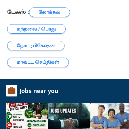
டேக்ஸ் :
லோக்கல்
மற்றவை / பொது
நோட்டிபிகேஷன்
மாவட்ட செய்திகள்
Jobs near you