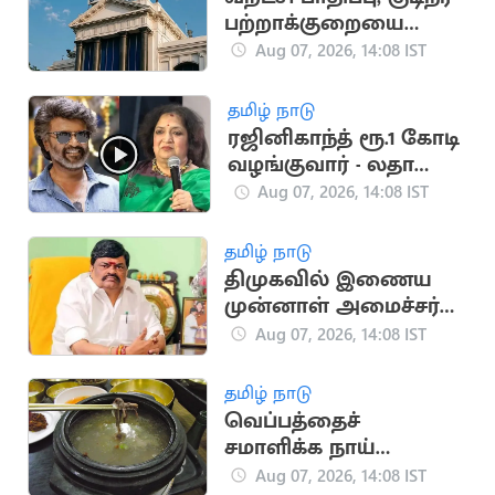
பற்றாக்குறையை
சமாளிக்க ரூ.288.97
Aug 07, 2026, 14:08 IST
கோடி நிதி ஒதுக்கீடு
தமிழ் நாடு
ரஜினிகாந்த் ரூ.1 கோடி
வழங்குவார் - லதா
ரஜினிகாந்த்
Aug 07, 2026, 14:08 IST
தமிழ் நாடு
திமுகவில் இணைய
முன்னாள் அமைச்சர்
ராஜேந்திர பாலாஜிக்கு
Aug 07, 2026, 14:08 IST
நெருக்கடி?
தமிழ் நாடு
வெப்பத்தைச்
சமாளிக்க நாய்
இறைச்சி சூப் குடிக்க
Aug 07, 2026, 14:08 IST