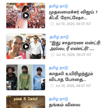
தமிழ் நாடு
முதலமைச்சர் விஜய் 7
கி.மீ. ரோட்ஷோ
செல்ல உள்ளதாக
Jul 10, 2026, 04:07 IST
தகவல்
தமிழ் நாடு
”இது சாதாரண என்ட்ரி
அல்ல; ரீ எண்ட்ரி"..
கரூரில் பெண் பேட்டி
Jul 10, 2026, 04:07 IST
தமிழ் நாடு
காதலி உயிரிழந்தும்
விடாத போதை
காளான் வெறி
Jul 10, 2026, 04:07 IST
தமிழ் நாடு
தங்கம் விலை