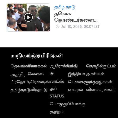
தமிழ் நாடு
தவெக
தொண்டர்களை
வெளியே தள்ளிய
Jul 10, 2026, 03:07 IST
பவுன்சர்
மாநிலங்கள்
மற்ற பிரிவுகள்
தெலங்கானா
லோக்கல்
ஆரோக்கியம்
பக்தி
தொழில்நுட்பம்
வேலை
🌟
இந்தியா
அரசியல்
ஆந்திர
வாட்ஸ்
பிரதேசம்
டிரெண்டிங்
பெண்களுக்காக
வாழ்த்துக்கள்
அப்
தமிழ்நாடு
வைரல்
விளம்பரங்கள்
தமிழ்நாடு
STATUS
பொழுதுப்போக்கு
குற்றம்