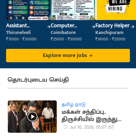
Assistant
Computer
Factory Helper
Manager
Operator
Thirunelveli
Coimbatore
Kanchipuram
₹15000 - ₹20000
₹25000 - ₹30000
₹16000 - ₹25000
Explore more jobs
தொடர்புடைய செய்தி
தமிழ் நாடு
மக்கள் சந்திப்பு..
திருச்சியில் இருந்து
கரூர் விரையும்
Jul 10, 2026, 05:07 IST
முதலமைச்சர் விஜய்