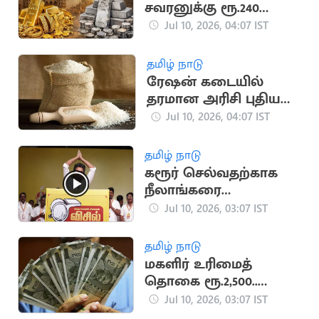
சவரனுக்கு ரூ.240
அதிரடியாக உயர்ந்தது
Jul 10, 2026, 04:07 IST
தமிழ் நாடு
ரேஷன் கடையில்
தரமான அரிசி புதிய
நடைமுறை- மத்திய
Jul 10, 2026, 04:07 IST
அரசு நடவடிக்கை
தமிழ் நாடு
கரூர் செல்வதற்காக
நீலாங்கரை
வீட்டிலிருந்து
Jul 10, 2026, 03:07 IST
புறப்பட்டார் விஜய்
தமிழ் நாடு
மகளிர் உரிமைத்
தொகை ரூ.2,500..
முதலில் யாருக்கு
Jul 10, 2026, 03:07 IST
கிடைக்கும்?