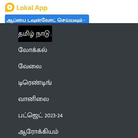
ஆப்பை டவுன்லோட் செய்யவும்
தமிழ் நாடு
லோக்கல்
வேலை
டிரெண்டிங்
வானிலை
பட்ஜெட் 2023-24
ஆரோக்கியம்