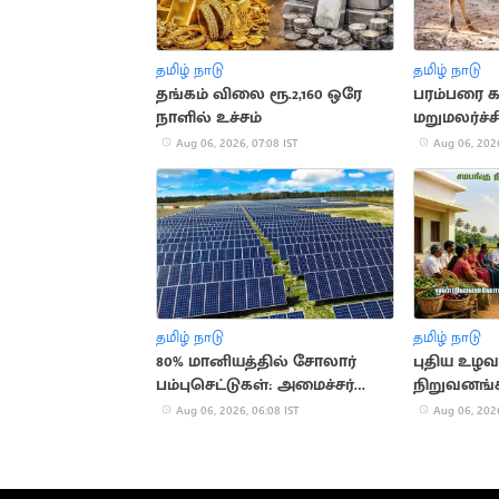
தமிழ் நாடு
தமிழ் நாடு
தங்கம் விலை ரூ.2,160 ஒரே
பரம்பரை 
நாளில் உச்சம்
மறுமலர்ச்ச
ஒதுக்கீடு
Aug 06, 2026, 07:08 IST
Aug 06, 2026
தமிழ் நாடு
தமிழ் நாடு
80% மானியத்தில் சோலார்
புதிய உழவர
பம்புசெட்டுகள்: அமைச்சர்
நிறுவனங்கள
வினோத் அறிவிப்பு
அமைச்சர் 
Aug 06, 2026, 06:08 IST
Aug 06, 2026