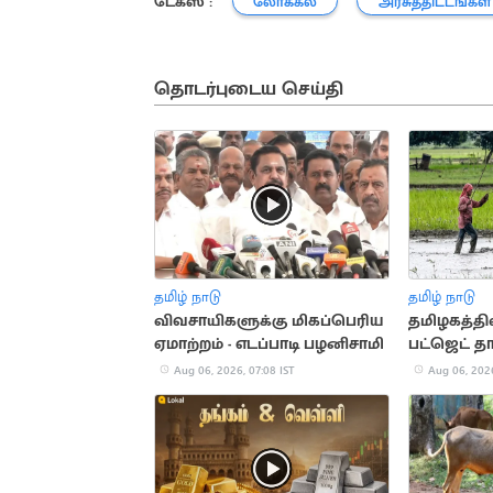
டேக்ஸ் :
லோக்கல்
அரசுத்திட்டங்கள்
தொடர்புடைய செய்தி
தமிழ் நாடு
தமிழ் நாடு
விவசாயிகளுக்கு மிகப்பெரிய
தமிழகத்த
ஏமாற்றம் - எடப்பாடி பழனிசாமி
பட்ஜெட் தாக
கோடி ஒதுக்
Aug 06, 2026, 07:08 IST
Aug 06, 2026