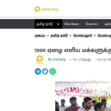
தமிழ் நாடு
லோக்கல்
வேலை
டிர
முகப்பு
தமிழ் நாடு
பெரம்பலூர்
பெரம்பல
1000 ஏழை எளிய மக்களுக்கு
By A.Selvaraj
184
பார்த்தது
Jun 04, 202