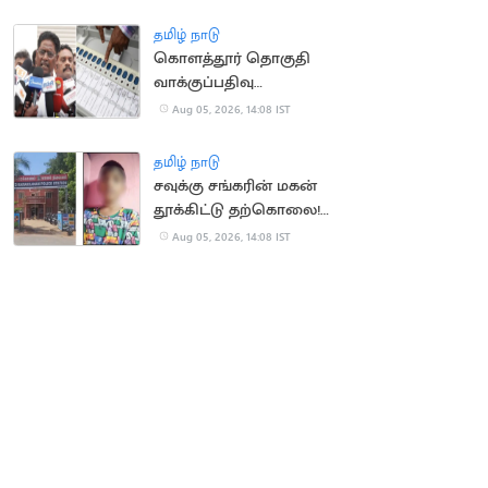
தமிழ் நாடு
கொளத்தூர் தொகுதி
வாக்குப்பதிவு
இயந்திரங்கள்
Aug 05, 2026, 14:08 IST
பரிசோதனை இன்றுடன்
நிறைவு
தமிழ் நாடு
சவுக்கு சங்கரின் மகன்
தூக்கிட்டு தற்கொலை!
காரணம் என்ன?
Aug 05, 2026, 14:08 IST