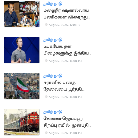
தமிழ் நாடு
மழைநீர் வடிகால்வாய்
பணிகளை விரைந்து
முடிக்க உத்தரவு
Aug 05, 2026, 17:08 IST
தமிழ் நாடு
டீப்ஃபேக், தள
பிழைகளுக்கு இந்திய
அரசிடம் மன்னிப்பு
Aug 05, 2026, 16:08 IST
கேட்ட மார்க் சக்கர்பெர்க்
தமிழ் நாடு
ஈரானில் பணத்
தேவையை பூர்த்தி
செய்ய திண்டாடும்
Aug 05, 2026, 16:08 IST
மக்கள்
தமிழ் நாடு
கோவை-ஜெய்ப்பூர்
சிறப்பு ரயில்: முன்பதிவு
நாளை தொடக்கம்
Aug 05, 2026, 15:08 IST