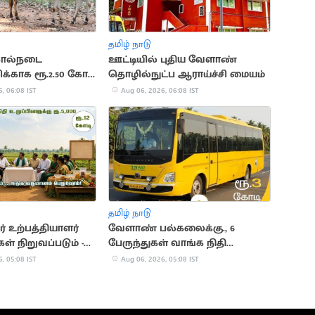
தமிழ் நாடு
கால்நடை
ஊட்டியில் புதிய வேளாண்
ிக்காக ரூ.2.50 கோடி
தொழில்நுட்ப ஆராய்ச்சி மையம்
, 06:08 IST
Aug 06, 2026, 06:08 IST
தமிழ் நாடு
் உற்பத்தியாளர்
வேளாண் பல்கலைக்கு., 6
் நிறுவப்படும் -
பேருந்துகள் வாங்க நிதி
அறிவிப்பு
ஒதுக்கீடு
, 05:08 IST
Aug 06, 2026, 05:08 IST