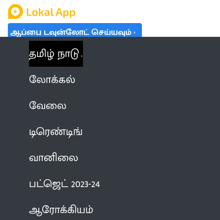
ஆப்பை டவுன்லோட் செய்யவும்
தமிழ் நாடு
லோக்கல்
வேலை
டிரெண்டிங்
வானிலை
பட்ஜெட் 2023-24
ஆரோக்கியம்