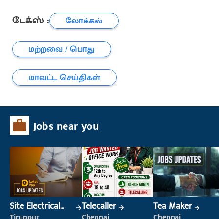
டேக்ஸ் :
லோக்கல்
மற்றவை / பொது
மாவட்ட செய்திகள்
Jobs near you
Site Electrical
Telecaller
Tea Maker
Engineer
Tiruppur
Chennai
Chennai