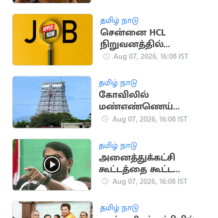
விற்பனை.. அமைச்சர்
தகவல்
தமிழ் நாடு
சென்னை HCL
நிறுவனத்தில்
வேலைவாய்ப்பு:
Aug 07, 2026, 16:08 IST
ஆகஸ்ட் 8, 9-ல்
நேர்முகத் தேர்வு!
தமிழ் நாடு
கோவிலில்
மண்எண்ணெய்
ஊற்றி தீக்குளித்த
Aug 07, 2026, 16:08 IST
பக்தர்:
அதிர்ஷ்டவசமாக உயிர்
தமிழ் நாடு
பிழைத்தார்
அனைத்துக்கட்சி
கூட்டத்தை கூட்ட
வேண்டும்.. சீமான்
Aug 07, 2026, 16:08 IST
வலியுறுத்தல்
தமிழ் நாடு