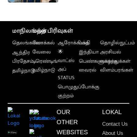
கோடி நிதி ஒதுக்கீடு
மாநிலங்கள்
மற்ற பிரிவுகள்
தெலங்கானா
லோக்கல்
ஆரோக்கியம்
பக்தி
தொழில்நுட்பம்
வேலை
🌟
இந்தியா
அரசியல்
ஆந்திர
வாட்ஸ்
பிரதேசம்
டிரெண்டிங்
பெண்களுக்காக
வாழ்த்துக்கள்
அப்
தமிழ்நாடு
வைரல்
விளம்பரங்கள்
தமிழ்நாடு
STATUS
பொழுதுப்போக்கு
குற்றம்
OUR
LOKAL
OTHER
Contact Us
WEBSITES
About Us