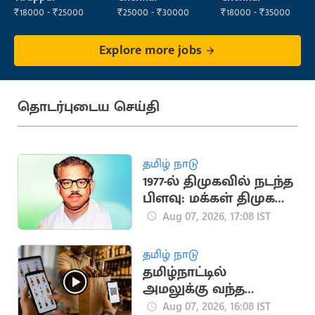
₹18000 - ₹25000
₹25000 - ₹30000
₹18000 - ₹35000
Explore more jobs
தொடர்புடைய செய்தி
தமிழ் நாடு
1977-ல் திமுகவில் நடந்த
பிளவு: மக்கள் திமுக
உருவான வரலாறு!
Aug 07, 2026, 17:08 IST
தமிழ் நாடு
தமிழ்நாட்டில்
அமலுக்கு வந்த
ஆன்லைன் மது
Aug 07, 2026, 16:08 IST