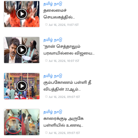
தமிழ் நாடு
தலைமைச்
செயலகத்தில்
தீக்குளிக்க முயன்ற
Jul 16, 2026, 11:07 IST
பெண்
தமிழ் நாடு
"நான் செத்தாலும்
பரவாயில்லை விஜயை
பாக்கணும்".. பெண்
Jul 16, 2026, 10:07 IST
போராட்டம்
தமிழ் நாடு
கும்பகோணம் பள்ளி தீ
விபத்தின் 22ஆம்
ஆண்டு நினைவு தினம்
Jul 16, 2026, 09:07 IST
அனுசரிப்பு
தமிழ் நாடு
காரைக்குடி அருகே
பள்ளியில் உணவு
சாப்பிட்ட மாணவிகள்
Jul 16, 2026, 09:07 IST