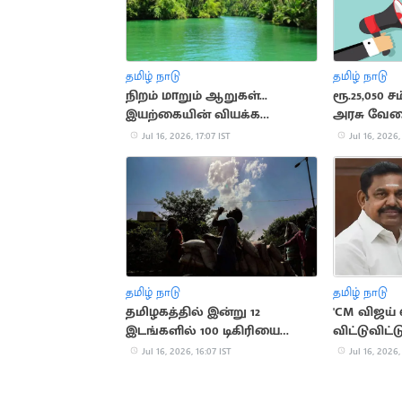
தமிழ் நாடு
தமிழ் நாடு
நிறம் மாறும் ஆறுகள்...
ரூ.25,050 ச
இயற்கையின் வியக்க
அரசு வே
வைக்கும் அதிசயங்கள்!
Jul 16, 2026, 17:07 IST
Jul 16, 2026,
தமிழ் நாடு
தமிழ் நாடு
தமிழகத்தில் இன்று 12
'CM விஜய
இடங்களில் 100 டிகிரியை
விட்டுவிட்
தாண்டிய வெப்பம்
பூர்த்தி ப
Jul 16, 2026, 16:07 IST
Jul 16, 2026,