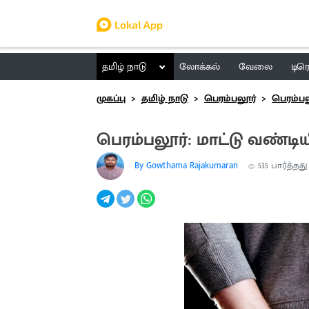
தமிழ் நாடு
லோக்கல்
வேலை
டிர
முகப்பு
தமிழ் நாடு
பெரம்பலூர்
பெரம்பல
பெரம்பலூர்: மாட்டு வண்ட
By Gowthama Rajakumaran
535
பார்த்தது