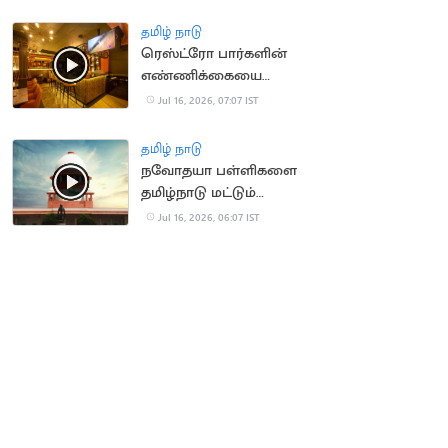
திடீரென மயக்கம்
தமிழ் நாடு
ரெஸ்ட்ரோ பார்களின்
எண்ணிக்கையை
அதிகரிக்க TN அரசு
Jul 16, 2026, 07:07 IST
திட்டம்?
தமிழ் நாடு
நவோதயா பள்ளிகளை
தமிழ்நாடு மட்டும்
நிராகரிப்பது ஏன்? -
Jul 16, 2026, 06:07 IST
உச்சநீதிமன்றம்