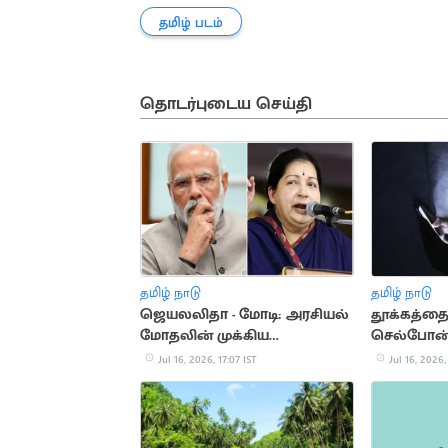
தமிழ் படம்
தொடர்புடைய செய்தி
தமிழ் நாடு
தமிழ் நாடு
ஜெயலலிதா - மோடி: அரசியல்
தூக்கத்தை
மோதலின் முக்கிய
செல்போன்.
தருணங்கள்
ஆபத்துகள
Jul 16, 2026, 17:07 IST
Jul 16, 2026,