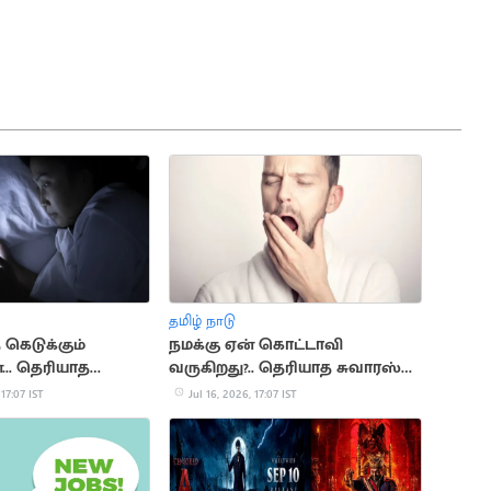
தமிழ் நாடு
 கெடுக்கும்
நமக்கு ஏன் கொட்டாவி
.. தெரியாத
வருகிறது?.. தெரியாத சுவாரஸ்ய
்
காரணங்கள்
 17:07 IST
Jul 16, 2026, 17:07 IST