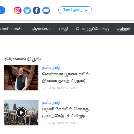
Tamil தமிழ்
ராசி பலன்
பஞ்சாங்கம்
பக்தி
பொழுதுப்போக்கு
குற்றம்
டிரெண்டிங் நியூஸ்
தமிழ் நாடு
சென்னை பூங்கா ரயில்
நிலையத்தை பிரதமர்
மோடி நாளை திறந்து
Jul 16, 2026, 15:07 IST
வைக்கிறார்
தமிழ் நாடு
பழனி கோயில் சொத்து
முறைகேடு.. சிபிசிஐடி
விசாரணை
Jul 16, 2026, 12:07 IST