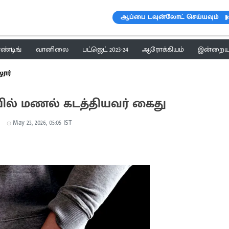
ஆப்பை டவுன்லோட் செய்யவும்
ெண்டிங்
வானிலை
பட்ஜெட் 2023-24
ஆரோக்கியம்
இன்றைய 
ூர்
ியில் மணல் கடத்தியவர் கைது
May 23, 2026, 05:05 IST