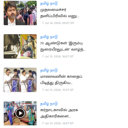
தமிழ் நாடு
முதலமைச்சர்
தனிப்பிரிவில் மனு
அளிக்க முடியாமல்
Jul 14, 2026, 00:07 IST
திரும்பி சென்ற மக்கள்
தமிழ் நாடு
73 ஆண்டுகள் 'இரும்பு
நுரையீரலுடன்' வாழ்ந்த
அமெரிக்க பெண்
Jul 13, 2026, 16:07 IST
காலமானார்
தமிழ் நாடு
மாணவனின் காதைப்
பிடித்து திருகிய
முன்னாள் அமைச்சர்
Jul 13, 2026, 15:07 IST
மீது வழக்கு
தமிழ் நாடு
கர்நாடகாவில் அரசு
அதிகாரிகளை
துடைப்பத்தால்
Jul 13, 2026, 14:07 IST