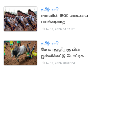
வெளுத்த மக்கள்
தமிழ் நாடு
ஈரானின் IRGC படையை
பயங்கரவாத
அமைப்பாக அறிவித்தது
Jul 13, 2026, 14:07 IST
பிரிட்டன்
தமிழ் நாடு
மே மாதத்திற்கு பின்
ஜல்லிக்கட்டு போட்டிகள்
நடத்தக்கூடாது..
Jul 13, 2026, 08:07 IST
நீதிமன்றம்