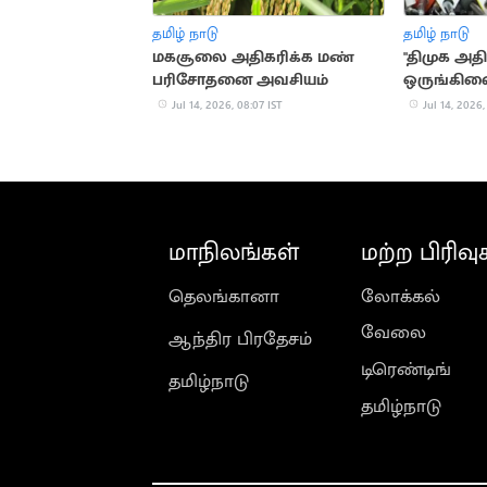
தமிழ் நாடு
தமிழ் நாடு
மகசூலை அதிகரிக்க மண்
"திமுக அத
பரிசோதனை அவசியம்
ஒருங்கிண
ராஜேந்திர
Jul 14, 2026, 08:07 IST
Jul 14, 2026,
மாநிலங்கள்
மற்ற பிரிவு
தெலங்கானா
லோக்கல்
வேலை
ஆந்திர பிரதேசம்
டிரெண்டிங்
தமிழ்நாடு
தமிழ்நாடு