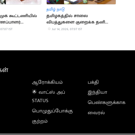
தமிழ் நாடு
ிமுக கூட்டணியில்
தமிழகத்தில் சாலை
ைப்பாளர்
விபத்துகளை குறைக்க தனி
 பாலாஜி"
செயல் திட்டம்
 07:07 IST
Jul 14, 2026, 07:07 IST
கள்
ஆரோக்கியம்
பக்தி
🌟 வாட்ஸ் அப்
இந்தியா
STATUS
பெண்களுக்காக
பொழுதுப்போக்கு
வைரல்
குற்றம்