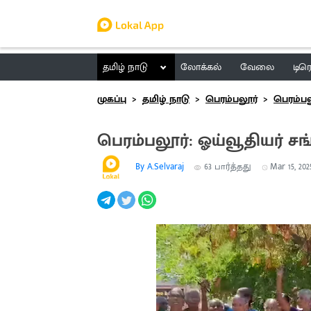
தமிழ் நாடு
லோக்கல்
வேலை
டிர
முகப்பு
தமிழ் நாடு
பெரம்பலூர்
பெரம்பல
பெரம்பலூர்: ஓய்வூதியர் சங்
By A.Selvaraj
63
பார்த்தது
Mar 15, 202