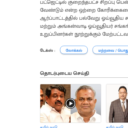
பட்ஜெட்டில் குறைந்தபட்ச சிறப்பு ப
வேண்டும் என்ற ஒற்றை கோரிக்கையை வ
ஆர்ப்பாட்டத்தில் பல்வேறு ஓய்வூதிய ச
மற்றும் அங்கன்வாடி ஓய்வூதியர் சங்கங
உறுப்பினர்கள் நூற்றுக்கும் மேற்பட்
டேக்ஸ் :
லோக்கல்
மற்றவை / பொத
தொடர்புடைய செய்தி
தமிழ் நாடு
தமிழ் நாடு