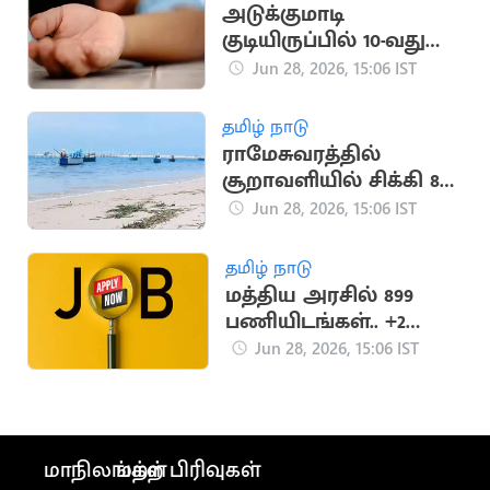
அடுக்குமாடி
குடியிருப்பில் 10-வது
மாடியில் இருந்து
Jun 28, 2026, 15:06 IST
விழுந்த 5 வயது சிறுமி
தமிழ் நாடு
ராமேசுவரத்தில்
சூறாவளியில் சிக்கி 8
மீனவர்கள் தத்தளிப்பு
Jun 28, 2026, 15:06 IST
தமிழ் நாடு
மத்திய அரசில் 899
பணியிடங்கள்.. +2
தகுதி போதும்
Jun 28, 2026, 15:06 IST
மாநிலங்கள்
மற்ற பிரிவுகள்