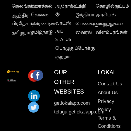
தெலங்கானா
லோக்கல்
ஆரோக்கியம்
பக்தி
தொழில்நுட்பம்
வேலை
🌟
இந்தியா
அரசியல்
ஆந்திர
வாட்ஸ்
பிரதேசம்
டிரெண்டிங்
பெண்களுக்காக
வாழ்த்துக்கள்
அப்
தமிழ்நாடு
வைரல்
விளம்பரங்கள்
தமிழ்நாடு
STATUS
பொழுதுப்போக்கு
குற்றம்
OUR
LOKAL
OTHER
Contact Us
WEBSITES
About Us
Privacy
getlokalapp.com
Policy
telugu.getlokalapp.com
Terms &
Conditions