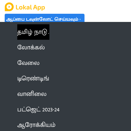
ஆப்பை டவுன்லோட் செய்யவும்
தமிழ் நாடு
லோக்கல்
வேலை
டிரெண்டிங்
வானிலை
பட்ஜெட் 2023-24
ஆரோக்கியம்