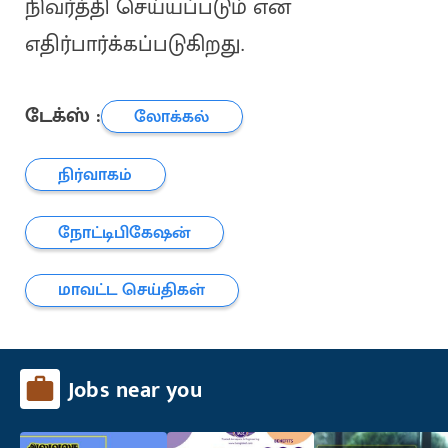
நிவர்த்தி செய்யப்படும் என
எதிர்பார்க்கப்படுகிறது.
டேக்ஸ் :
லோக்கல்
நிர்வாகம்
நோட்டிபிகேஷன்
மாவட்ட செய்திகள்
Jobs near you