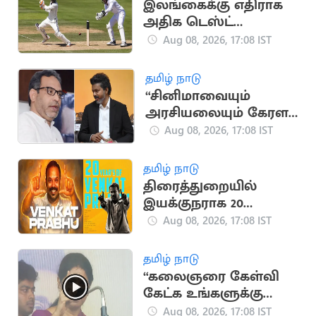
இலங்கைக்கு எதிராக
அதிக டெஸ்ட்
விக்கெட்டுகள்
Aug 08, 2026, 17:08 IST
வீழ்த்திய டாப் 5 இந்திய
வீரர்கள்
தமிழ் நாடு
“சினிமாவையும்
அரசியலையும் கேரள
மக்கள் பிரித்துப் பார்க்க
Aug 08, 2026, 17:08 IST
தெரிந்தவர்கள்” - SDPI
தமிழ் நாடு
திரைத்துறையில்
இயக்குநராக 20
ஆண்டுகள் நிறைவு..
Aug 08, 2026, 17:08 IST
வெங்கட் பிரபு
நெகிழ்ச்சி பதிவு
தமிழ் நாடு
“கலைஞரை கேள்வி
கேட்க உங்களுக்கு
தகுதியில்லை” -
Aug 08, 2026, 17:08 IST