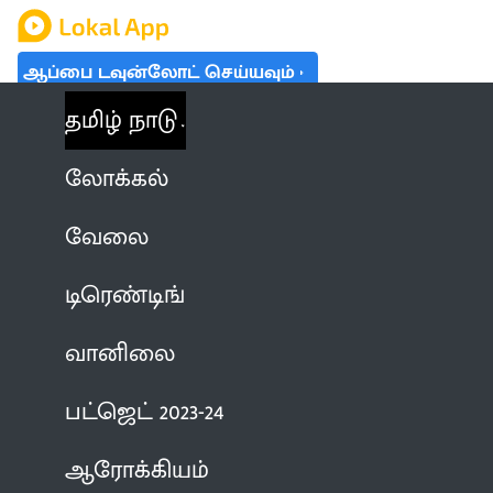
ஆப்பை டவுன்லோட் செய்யவும்
தமிழ் நாடு
லோக்கல்
வேலை
டிரெண்டிங்
வானிலை
பட்ஜெட் 2023-24
ஆரோக்கியம்