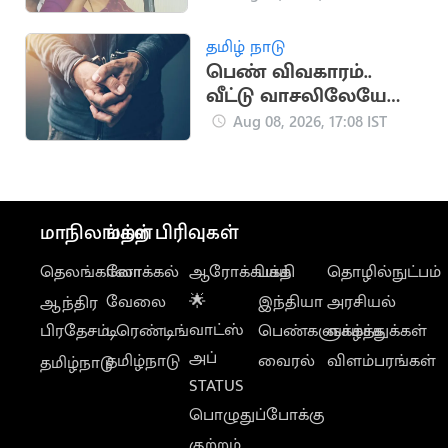
கனிமொழி
தமிழ் நாடு
பெண் விவகாரம்..
வீட்டு வாசலிலேயே
ஒருவருக்கு அரிவாள்
Aug 08, 2026, 17:08 IST
வெட்டு
மாநிலங்கள்
மற்ற பிரிவுகள்
தெலங்கானா
லோக்கல்
ஆரோக்கியம்
பக்தி
தொழில்நுட்பம்
வேலை
🌟
இந்தியா
அரசியல்
ஆந்திர
வாட்ஸ்
பிரதேசம்
டிரெண்டிங்
பெண்களுக்காக
வாழ்த்துக்கள்
அப்
தமிழ்நாடு
வைரல்
விளம்பரங்கள்
தமிழ்நாடு
STATUS
பொழுதுப்போக்கு
குற்றம்