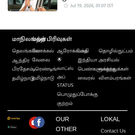
வந்ததும் முதல்
Jul 19, 2026, 01:07 IST
நடவடிக்கை
மாநிலங்கள்
மற்ற பிரிவுகள்
தெலங்கானா
லோக்கல்
ஆரோக்கியம்
பக்தி
தொழில்நுட்பம்
வேலை
🌟
இந்தியா
அரசியல்
ஆந்திர
வாட்ஸ்
பிரதேசம்
டிரெண்டிங்
பெண்களுக்காக
வாழ்த்துக்கள்
அப்
தமிழ்நாடு
வைரல்
விளம்பரங்கள்
தமிழ்நாடு
STATUS
பொழுதுப்போக்கு
குற்றம்
OUR
LOKAL
OTHER
Contact Us