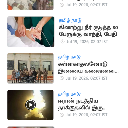
துப்பாக்கியால்
Jul 19, 2026, 02:07 IST
சுட்டுப்பிடிப்பு
தமிழ் நாடு
கிணற்று நீர் குடித்த 80
பேருக்கு வாந்தி, பேதி
Jul 19, 2026, 02:07 IST
தமிழ் நாடு
கள்ளகாதலனோடு
இணைய கணவனை
பாம்பை வைத்து
Jul 19, 2026, 02:07 IST
கொன்ற மனைவி
தமிழ் நாடு
ஈரான் நடத்திய
தாக்குதலில் இரு
அமெரிக்க வீரர்கள்
Jul 19, 2026, 02:07 IST
உயிரிழப்பு