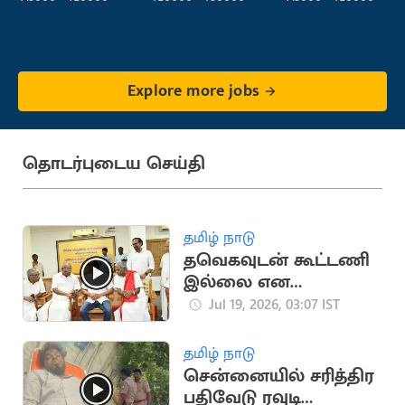
Explore more jobs
தொடர்புடைய செய்தி
தமிழ் நாடு
தவெகவுடன் கூட்டணி
இல்லை என
அறிவித்த CPM
Jul 19, 2026, 03:07 IST
சண்முகம்
தமிழ் நாடு
சென்னையில் சரித்திர
பதிவேடு ரவுடி