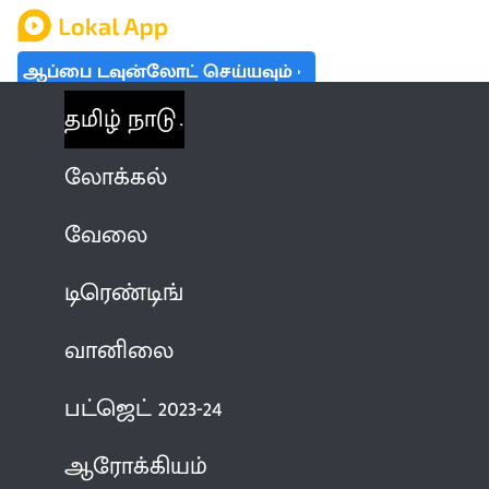
ஆப்பை டவுன்லோட் செய்யவும்
தமிழ் நாடு
லோக்கல்
வேலை
டிரெண்டிங்
வானிலை
பட்ஜெட் 2023-24
ஆரோக்கியம்