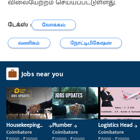
விலையேற்றம் செய்யப்பட்டுள்ளது.
டேக்ஸ் :
லோக்கல்
வணிகம்
நோட்டிபிகேஷன்
Jobs near you
Housekeeping
Plumber
Logistics Head
Staff
Coimbatore
Coimbatore
Coimbatore
(Housekeeping)
₹15000 - ₹20000
₹20000 - ₹30000
₹15000 - ₹20000