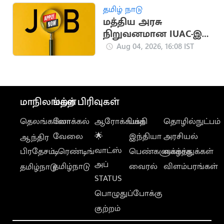
தமிழ் நாடு
மத்திய அரசு
நிறுவனமான IUAC-இல்
8 காலியிடங்கள்
Aug 04, 2026, 16:08 IST
மாநிலங்கள்
மற்ற பிரிவுகள்
தெலங்கானா
லோக்கல்
ஆரோக்கியம்
பக்தி
தொழில்நுட்பம்
வேலை
🌟
இந்தியா
அரசியல்
ஆந்திர
வாட்ஸ்
பிரதேசம்
டிரெண்டிங்
பெண்களுக்காக
வாழ்த்துக்கள்
அப்
தமிழ்நாடு
வைரல்
விளம்பரங்கள்
தமிழ்நாடு
STATUS
பொழுதுப்போக்கு
குற்றம்