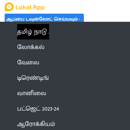
ஆப்பை டவுன்லோட் செய்யவும்
தமிழ் நாடு
லோக்கல்
வேலை
டிரெண்டிங்
வானிலை
பட்ஜெட் 2023-24
ஆரோக்கியம்