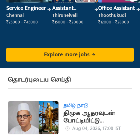
Service Engineer
Assistant
Office Assistant
Manager
Chennai
Thirunelveli
Thoothukudi
₹25000 - ₹45000
₹15000 - ₹20000
₹12000 - ₹28000
Explore more jobs
தொடர்புடைய செய்தி
தமிழ் நாடு
திமுக ஆதரவுடன்
போட்டியிட்டு
காங்கிரசுடன்
Aug 04, 2026, 17:08 IST
இணைந்த காமன்வீல்