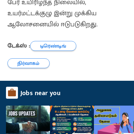
பேர் உயிரிழந்த நிலையில்,
உயர்மட்டக்குழு இன்று முக்கிய
ஆலோசனையில் ஈடுபடுகிறது.
டேக்ஸ் :
டிரெண்டிங்
நிர்வாகம்
Jobs near you