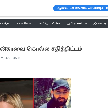
ஆப்பை டவுன்லோட் செய்யவும்
ெண்டிங்
வானிலை
பட்ஜெட் 2023-24
ஆரோக்கியம்
இன்றைய 
வான்காவை கொல்ல சதித்திட்டம்
24, 2026, 13:05 IST