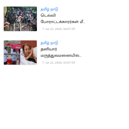
தமிழ் நாடு
டெல்லி
போராட்டக்காரர்கள் மீது
தாக்குதல் வழக்கு இன்று
Jul 22, 2026, 04:07 IST
விசாரணை
தமிழ் நாடு
தனியார்
மருத்துவமனையில்
சோனம் வாங்சுக்
Jul 22, 2026, 03:07 IST
அனுமதி