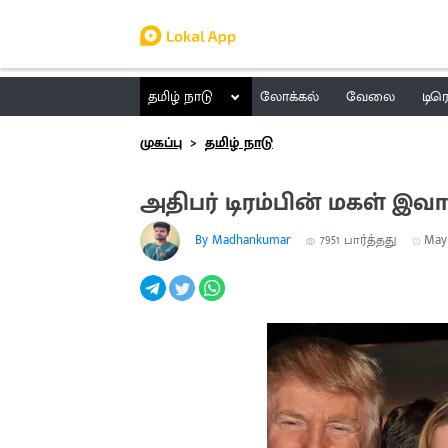
தமிழ் நாடு
லோக்கல்
வேலை
டிர
முகப்பு
தமிழ் நாடு
அதிபர் டிரம்பின் மகள் இ
By Madhankumar
7951
பார்த்தது
May 