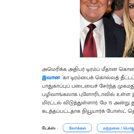
அமெரிக்க அதிபர் டிரம்ப் மீதான கொ
இவான
்கா டிரம்பைக் கொல்லத் தீட்டப
பாதுகாப்புப் படையைச் சேர்ந்த முக
பழிவாங்கலாக புளோரிடாவில் உள்ள இவ
மிரட்டல் விடுத்துள்ளார். மே 15 அன்ற
கடத்தப்பட்டதாக நியூயார்க் போஸ்ட் தெ
டேக்ஸ் :
லோக்கல்
மற்றவை / பொத