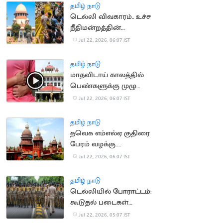
தமிழ் நாடு
டெல்லி விவகாரம்.. உச்ச
நீதிமன்றத்தின்
கருத்தால் சர்ச்சை
Jul 22, 2026, 06:07 IST
தமிழ் நாடு
மாதவிடாய் காலத்தில்
பெண்களுக்கு முழு
ஊதியத்துடன் விடுப்பு..
Jul 22, 2026, 06:07 IST
நீதிமன்றம் வலியுறுத்தல்
தமிழ் நாடு
தவெக எம்எல்ஏ குதிரை
பேரம் வழக்கு..
காவல்துறைக்கு
Jul 22, 2026, 06:07 IST
உயர்நீதிமன்றம் உத்தரவு
தமிழ் நாடு
டெல்லியில் போராட்டம்:
கூடுதல் படைகள்
வரவழைப்பு
Jul 22, 2026, 05:07 IST