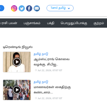
Tamil தமிழ்
ராசி பலன்
பஞ்சாங்கம்
பக்தி
பொழுதுப்போக்கு
குற்றம்
டிரெண்டிங் நியூஸ்
தமிழ் நாடு
ஆம்ஸ்ட்ராங் கொலை
வழக்கு.. சிபிஐ
விசாரணைக்கு
Jul 22, 2026, 07:07 IST
உச்சநீதிமன்றம்
அனுமதி
தமிழ் நாடு
மாணவர்கள் கைதிற்கு
கண்டனம்..
திருவொற்றியூர் காவல்
Jul 22, 2026, 07:07 IST
நிலையம் முற்றுகை