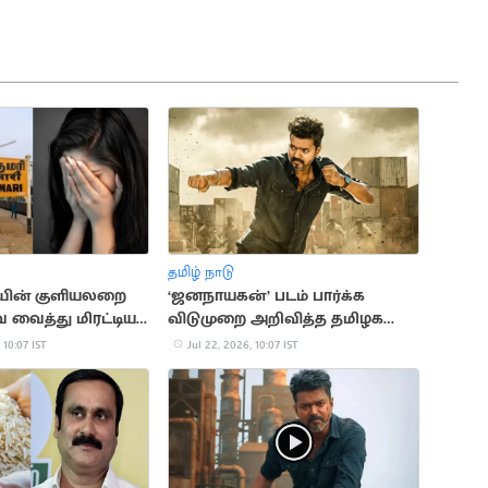
தமிழ் நாடு
யின் குளியலறை
‘ஜனநாயகன்’ படம் பார்க்க
வைத்து மிரட்டிய
விடுமுறை அறிவித்த தமிழக
ு வழக்கு
நிறுவனம்
 10:07 IST
Jul 22, 2026, 10:07 IST