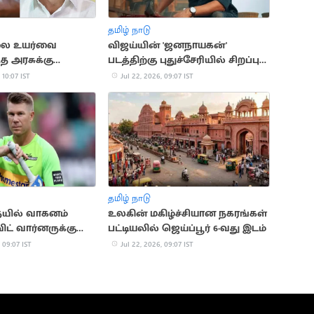
தமிழ் நாடு
லை உயர்வை
விஜய்யின் 'ஜனநாயகன்'
்த அரசுக்கு
படத்திற்கு புதுச்சேரியில் சிறப்பு
 ராமதாஸ்
காட்சிக்கு அனுமதி
 10:07 IST
Jul 22, 2026, 09:07 IST
ை
தமிழ் நாடு
யில் வாகனம்
உலகின் மகிழ்ச்சியான நகரங்கள்
ிட் வார்னருக்கு
பட்டியலில் ஜெய்ப்பூர் 6-வது இடம்
்டனை
 09:07 IST
Jul 22, 2026, 09:07 IST