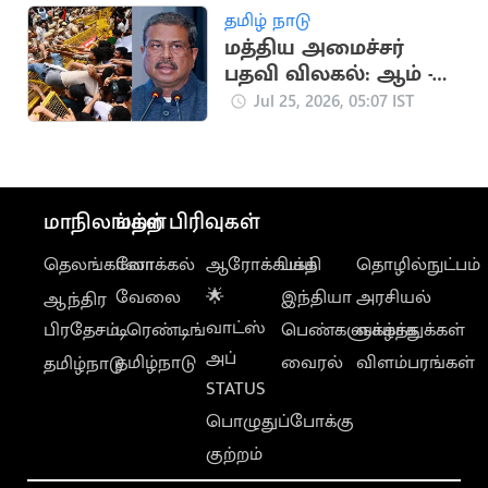
தமிழ் நாடு
மத்திய அமைச்சர்
பதவி விலகல்: ஆம் -
இல்லை என பதில்
Jul 25, 2026, 05:07 IST
கோரும் CJP
மாநிலங்கள்
மற்ற பிரிவுகள்
தெலங்கானா
லோக்கல்
ஆரோக்கியம்
பக்தி
தொழில்நுட்பம்
வேலை
🌟
இந்தியா
அரசியல்
ஆந்திர
வாட்ஸ்
பிரதேசம்
டிரெண்டிங்
பெண்களுக்காக
வாழ்த்துக்கள்
அப்
தமிழ்நாடு
வைரல்
விளம்பரங்கள்
தமிழ்நாடு
STATUS
பொழுதுப்போக்கு
குற்றம்