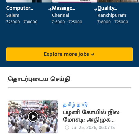
Computer
Massage
Quality
Operator
Therapist
Inspector
Salem
Chennai
Kanchipuram
₹25000 - ₹38000
₹15000 - ₹25000
₹18000 - ₹25000
Explore more jobs
தொடர்புடைய செய்தி
தமிழ் நாடு
பழனி கோயில் நில
மோசடி: அதிமுக
ஆர்ப்பாட்டம்
Jul 25, 2026, 06:07 IST