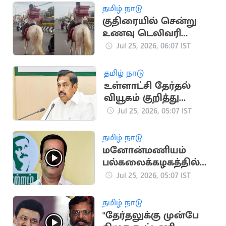
தமிழ் நாடு
குதிரையில் சென்று
உணவு டெலிவரி
செய்யும் நபர்
Jul 25, 2026, 06:07 IST
தமிழ் நாடு
உள்ளாட்சி தேர்தல்
வியூகம் குறித்து
நிர்வாகிகளுடன்
Jul 25, 2026, 05:07 IST
இபிஎஸ் ஆலோசனை
தமிழ் நாடு
மனோன்மணியம்
பல்கலைக்கழகத்தில்
தமிழ்த்தாய்
Jul 25, 2026, 05:07 IST
வாழ்த்துக்கு
மூன்றாமிடமா?
தமிழ் நாடு
அன்புமணி கண்டனம்
"தேர்தலுக்கு முன்பே