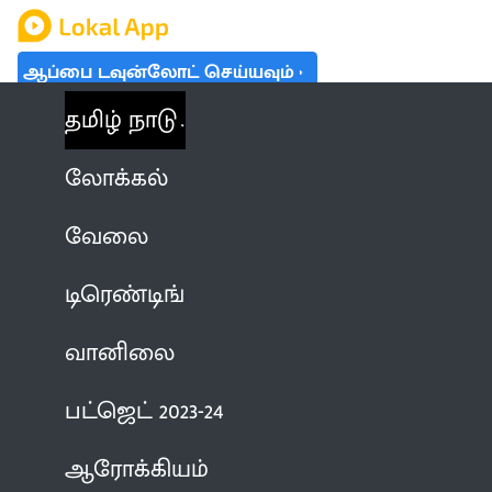
ஆப்பை டவுன்லோட் செய்யவும்
தமிழ் நாடு
லோக்கல்
வேலை
டிரெண்டிங்
வானிலை
பட்ஜெட் 2023-24
ஆரோக்கியம்