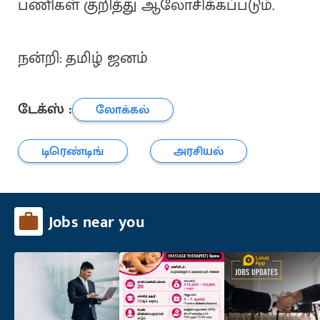
பணிகள் குறித்து ஆலோசிக்கப்படும்.
நன்றி: தமிழ் ஜனம்
டேக்ஸ் :
லோக்கல்
டிரெண்டிங்
அரசியல்
Jobs near you