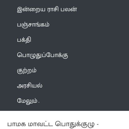
இன்றைய ராசி பலன்
பஞ்சாங்கம்
பக்தி
பொழுதுப்போக்கு
குற்றம்
அரசியல்
மேலும்
பாமக மாவட்ட பொதுக்குழு -