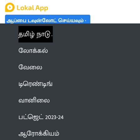
ஆப்பை டவுன்லோட் செய்யவும்
தமிழ் நாடு
லோக்கல்
வேலை
டிரெண்டிங்
வானிலை
பட்ஜெட் 2023-24
ஆரோக்கியம்