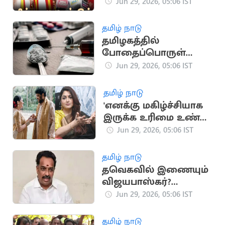
பதிலளிக்க
Jun 29, 2026, 05:06 IST
மா.சுப்பிரமணியன்
கோரிக்கை
தமிழ் நாடு
தமிழகத்தில்
போதைப்பொருள்
புழக்கம் அதிகரிப்பு:
Jun 29, 2026, 05:06 IST
முதலிடத்தில்
சென்னை
தமிழ் நாடு
'எனக்கு மகிழ்ச்சியாக
இருக்க உரிமை உண்டு':
விமர்சகர்களுக்கு
Jun 29, 2026, 05:06 IST
குஷ்பு பதில்
தமிழ் நாடு
தவெகவில் இணையும்
விஜயபாஸ்கர்?
அதிமுகவிற்கு அடுத்த
Jun 29, 2026, 05:06 IST
அதிர்ச்சி
தமிழ் நாடு