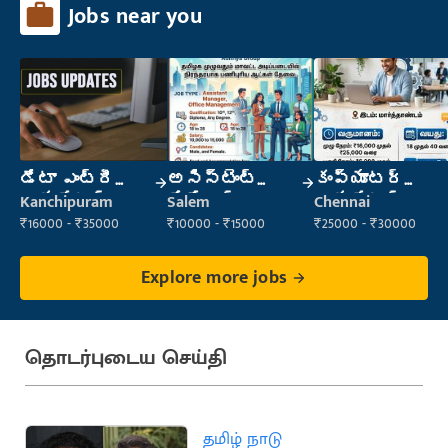
Jobs near you
డేటా ఎంట్రీ
అసిస్టెంట్
కంప్యూటర్
ఆపరేటర్
మేనేజర్
ఆపరేటర్
Kanchipuram
Salem
Chennai
₹16000 - ₹35000
₹10000 - ₹15000
₹25000 - ₹30000
Explore more jobs
தொடர்புடைய செய்தி
தமிழ் நாடு