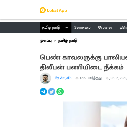
தமிழ் நாடு
லோக்கல்
வேலை
டிர
முகப்பு
தமிழ் நாடு
பெண் காவலருக்கு பாலிய
திலீபன் பணியிடை நீக்கம்
By Amjath
4235
பார்த்தது
Jun 01, 2026