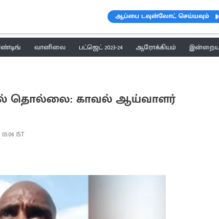
ஆப்பை டவுன்லோட் செய்யவும்
ெண்டிங்
வானிலை
பட்ஜெட் 2023-24
ஆரோக்கியம்
இன்றைய 
ல் தொல்லை: காவல் ஆய்வாளர்
, 05:06 IST