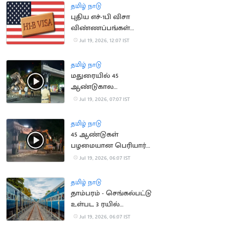
அதிகரிக்க வாய்ப்பு
தமிழ் நாடு
புதிய எச்-1பி விசா
விண்ணப்பங்கள்
ஏற்கப்படாது என
Jul 19, 2026, 12:07 IST
அமெரிக்கா அறிவிப்பு
தமிழ் நாடு
மதுரையில் 45
ஆண்டுகால
பழமையான பெரியார்
Jul 19, 2026, 07:07 IST
ஆர்ச் இடித்து அகற்றம்
தமிழ் நாடு
45 ஆண்டுகள்
பழமையான பெரியார்
ஆர்ச் அகற்றம்
Jul 19, 2026, 06:07 IST
தமிழ் நாடு
தாம்பரம் - செங்கல்பட்டு
உள்பட 3 ரயில்
திட்டங்களுக்கு ஒப்புதல்
Jul 19, 2026, 06:07 IST