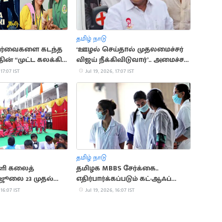
தமிழ் நாடு
பார்வைகளை கடந்த
‘ஊழல் செய்தால் முதலமைச்சர்
தின் “முட்ட கலக்கி”
விஜய் நீக்கிவிடுவார்’.. அமைச்சர்
என்.ஆனந்த்
 17:07 IST
Jul 19, 2026, 17:07 IST
தமிழ் நாடு
்ளி கலைத்
தமிழக MBBS சேர்க்கை..
. ஜூலை 23 முதல்
எதிர்பார்க்கப்படும் கட்-ஆஃப்
வெளியீடு
 16:07 IST
Jul 19, 2026, 16:07 IST