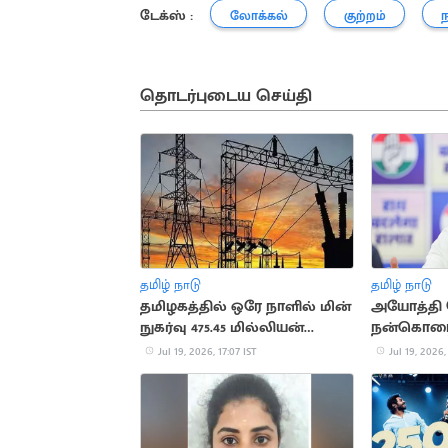
டேக்ஸ் :
லோக்கல்
குற்றம்
ந
தொடர்புடைய செய்தி
தமிழ் நாடு
தமிழ் நாடு
தமிழகத்தில் ஒரே நாளில் மின்
அயோத்தி 
நுகர்வு 475.45 மில்லியன்
நன்கொடை 
யூனிட்டாகப் பதிவு
பிரதமருக்க
Jul 19, 2026, 17:07 IST
Jul 19, 2026,
கடிதம்