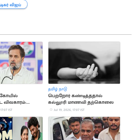
டிகர் விஜய்
தமிழ் நாடு
கோயில்
பெற்றோர் கண்டித்ததால்
விவகாரம்:
கல்லூரி மாணவி தற்கொலை
ு ராகுல் காந்தி
 17:07 IST
Jul 19, 2026, 17:07 IST